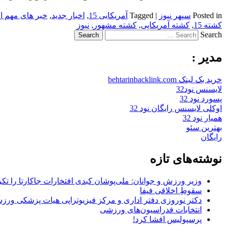
Posted in
سپهر نیوز
|
Tagged
آمریکایی 15
,
اخبار جدید
,
خبر های مهم ا
کشته 15
,
کشته آمریکایی
,
کشته مشهور
,
نیوز
Search
مدیر :
خرید بک لینک behtarinbacklink.com
لایسنس نود32
پسورد نود 32
اوکلی لایسنس رایگان نود 32
همیار نود 32
بهترین سئو
رایگان
نوشته‌های تازه
وزیر ورزش و جوانان: ملی‌پوشان کبدی افتخارات جاکارتا را تکرا
سقوطِ اخلاقی فیفا
دکتر نوروزی دفتر اداری و مرکز فیزیوتراپی هیات پزشکی ورزشی
انتخابات فدراسیون‌های ورزشی
پرسپولیس افشا کرد!