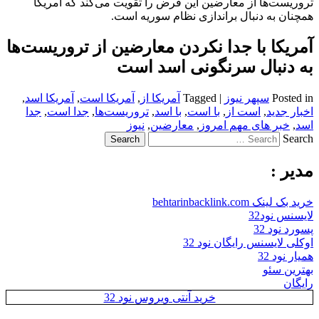
تروریست‌ها از معارضین این فرض را تقویت می‌کند که آمریکا
همچنان به دنبال براندازی نظام سوریه است.
آمریکا با جدا نکردن معارضین از تروریست‌ها
به دنبال سرنگونی اسد است
Posted in
سپهر نیوز
|
Tagged
آمریکا از
,
آمریکا است
,
آمریکا اسد
,
اخبار جدید
,
است از
,
با است
,
با اسد
,
تروریست‌ها
,
جدا است
,
جدا
اسد
,
خبر های مهم امروز
,
معارضین
,
نیوز
Search
مدیر :
خرید بک لینک behtarinbacklink.com
لایسنس نود32
پسورد نود 32
اوکلی لایسنس رایگان نود 32
همیار نود 32
بهترین سئو
رایگان
خرید آنتی ویروس نود 32