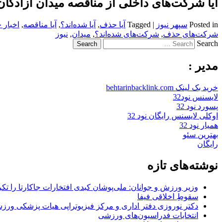
آیا شرکت‌های داخلی از مناقصه میدان آزادگا
Posted in
سپهر نیوز
|
Tagged
آیا حذف
,
آیا شده‌اند؟
,
آیا مناقصه
,
اخبار 
شرکت‌های حذف
,
شرکت‌های شده‌اند؟
,
میدان
,
نیوز
Search
مدیر :
خرید بک لینک behtarinbacklink.com
لایسنس نود32
پسورد نود 32
اوکلی لایسنس رایگان نود 32
همیار نود 32
بهترین سئو
رایگان
نوشته‌های تازه
وزیر ورزش و جوانان: ملی‌پوشان کبدی افتخارات جاکارتا را تکرا
سقوطِ اخلاقی فیفا
دکتر نوروزی دفتر اداری و مرکز فیزیوتراپی هیات پزشکی ورزشی
انتخابات فدراسیون‌های ورزشی