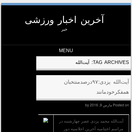
آخرین اخبار ورزشی
خبر
MENU
Skip to conten
TAG ARCHIVES:
آیت‌الله
آیت‌الله یزدی:۹۷درصدمنتخبان
همفکرخودمانند
Posted on
مارس 9, 2016
by
آیت‌الله محمد یزدی عصر چهارشنبه در
مراسم اختتامیه آخرین اجلاسیه دور