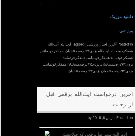
دانلود موزیک
ورزشی
Posted in
آخرین اخبار ورزشی
|
Tagged
آیت‌الله
,
آیت‌الله
همفکرخودمانند
,
آیت‌الله یزدی:۹۷درصدمنتخبان
,
همفکرخودمانند
,
همفکرخودمانند همفکرخودمانند
,
همفکرخودمانند
یزدی:۹۷درصدمنتخبان
,
یزدی:۹۷درصدمنتخبان همفکرخودمانند
,
یزدی:۹۷درصدمنتخبان یزدی:۹۷درصدمنتخبان
آخرین درخواست آیت‌الله برقعی قبل
از رحلت
Posted on
مارس 6, 2016
by
آیت الله سیدرضا برقعی که صلاحیتش