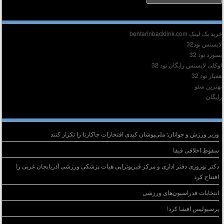
دیر :
ید بک لینک behtarinbacklink.com
ایسنس نود32
سورد نود 32
وکلی لایسنس رایگان نود 32
میار نود 32
هترین سئو
ایگان
وشته‌های تازه
وزیر ورزش و جوانان: ملی‌پوشان کبدی افتخارات جاکارتا را تکرار کنند
سقوطِ اخلاقی فیفا
دکتر نوروزی دفتر اداری و مرکز فیزیوتراپی هیات پزشکی ورزشی آذربایجان غربی را
افتتاح کرد
انتخابات فدراسیون‌های ورزشی
پرسپولیس افشا کرد!