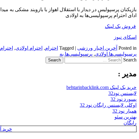
بازیکنان پرسپولیس در دیدار با استقلال اهواز با بازوبند مشکی به میدا
ادای احترام پرسپولیسی‌ها به اولادی
فروش بک لینک
اسکای نیوز
Posted in
آخرین اخبار ورزشی
|
Tagged
احترام
,
احترام اولادی
,
احترام 
پرسپولیسی‌ها اولادی
,
پرسپولیسی‌ها به
Search
مدیر :
خرید بک لینک behtarinbacklink.com
لایسنس نود32
پسورد نود 32
اوکلی لایسنس رایگان نود 32
همیار نود 32
بهترین سئو
رایگان
خرید آن