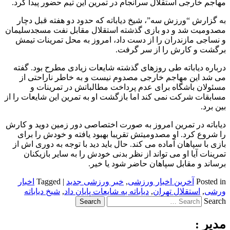
مهاجم خارجی استقلال سرانجام در تمرین این تیم حضور پیدا کرد.
به گزارش “ورزش سه”، شیخ دیاباته که حدود دو هفته قبل دچار
مصدومیت شد و دو بازی گذشته استقلال مقابل نفت مسجدسلیمان
و نساجی مازندران را از دست داد، امروز به محل تمرینات تیمش
برگشت و کارش را از سر گرفت.
درباره دیاباته طی روزهای گذشته شایعات زیادی مطرح بود. گفته
می شد این مهاجم خارجی مصدوم نیست و به خاطر ناراحتی از
مسئولان باشگاه برای عدم پرداخت مطالباتش در تمرینات و
مسابقات شرکت نمی کند اما بازگشت او به تمرین این شایعات را از
بین برد.
دیاباته در تمرین امروز به صورت اختصاصی دور زمین دوید و کارش
را شروع کرد. او مصدومیتش تقریبا بهبود یافته و خودش را برای
بازی با سپاهان آماده می کند. حال باید دید با توجه به دوری اش از
تمرینات آیا او می تواند از نظر بدنی خودش را به سایر بازیکنان
برساند و مقابل سپاهان حاضر شود یا خیر.
Posted in
آخرین اخبار ورزشی
,
خبر ورزشی جدید
|
Tagged
اخبار
ورشی
,
استقلال تهران
,
دیاباته به شایعات پایان داد
,
شیخ دیاباته
Search
مدیر :