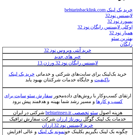
خرید بک لینک behtarinbacklink.com
لایسنس نود32
پسورد نود 32
اوکلی لایسنس رایگان نود 32
همیار نود 32
بهترین سئو
رایگان
خرید آنتی ویروس نود 32
خبر های جدید
لایسنس رایگان نود 32 ورژن 13
خرید بک‌لینک برای سایت‌های شرکتی و خدماتی
خرید بک لینک
باکیفیت
و جایگاه خدمات شرکتتان بهبود یابد
ارتقای کسب‌وکار با روش‌های داده‌محور
سفارش سئو سایت برای
کسب و کارها
و مسیر رشد شما بهینه و هدفمند پیش برود
هزینه اصول
سئو تخصصی behtarinseo.ir
شرکتی در ایران
خدمات بک لینک گوگل
رپورتاژ ارزان
شرکت سفارش ترافیک
خرید لایسنس نود 32 ارزان
چگونه بک لینک بگیریم بکلینک خو
نمونه بک لینک
و عالی افزایش