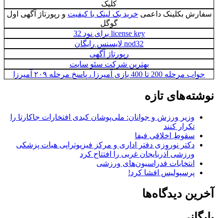
کلیک
سفارش بکلینک داعمی
خرید بک لینک با کیفیت
و رپورتاژ آگهی اول
گوگل
license key برای نود 32
nod32 لایسنس رایگان
رپورتاژ آگهی
بهترین شرکت سئو سایت
جواب مرحله 200 تا 400 بازی آمیرزا ، پاسخ مرحله ۲۰۹ آمیرزا
نوشته‌های تازه
وزیر ورزش و جوانان: ملی‌پوشان کبدی افتخارات جاکارتا را
تکرار کنند
سقوطِ اخلاقی فیفا
دکتر نوروزی دفتر اداری و مرکز فیزیوتراپی هیات پزشکی
ورزشی آذربایجان غربی را افتتاح کرد
انتخابات فدراسیون‌های ورزشی
پرسپولیس افشا کرد!
آخرین دیدگاه‌ها
بایگانی