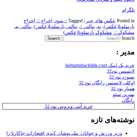
تلگرام
Posted in
عکس های خبر
|
Tagged
:: سود
,
اخراج ::
,
اخراج
بارسلونا(عکس)
,
به
,
پنالتی ::
,
پنالتی بارسلونا(عکس)
,
پنالتی به
,
مشکوک ::
,
مشکوک بارسلونا(عکس)
Search
مدیر :
خرید بک لینک behtarinbacklink.com
لایسنس نود32
پسورد نود 32
اوکلی لایسنس رایگان نود 32
همیار نود 32
بهترین سئو
رایگان
خرید آنتی ویروس نود 32
نوشته‌های تازه
وزیر ورزش و جوانان: ملی‌پوشان کبدی افتخارات جاکارتا را