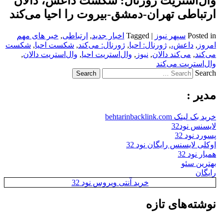
وال‌استریت ژورنال: شکست داعش، دالان
ارتباطی تهران-دمشق-بیروت را احیا می‌کند
Posted in
سپهر نیوز
|
Tagged
اخبار جدید
,
ارتباطی
,
خبر های مهم
امروز
,
داعش،
,
ژورنال: احیا
,
ژورنال: می‌کند
,
شکست احیا
,
شکست
می‌کند
,
می‌کند دالان
,
نیوز
,
وال‌استریت احیا
,
وال‌استریت دالان
,
وال‌استریت می‌کند
Search
مدیر :
خرید بک لینک behtarinbacklink.com
لایسنس نود32
پسورد نود 32
اوکلی لایسنس رایگان نود 32
همیار نود 32
بهترین سئو
رایگان
خرید آنتی ویروس نود 32
نوشته‌های تازه