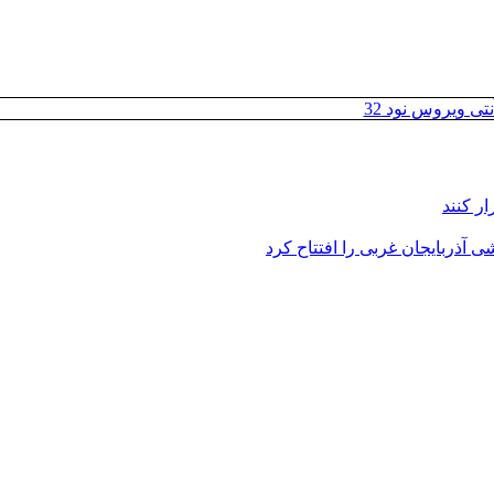
تی ویروس نود 32
ر کنند
 آذربایجان غربی را افتتاح کرد