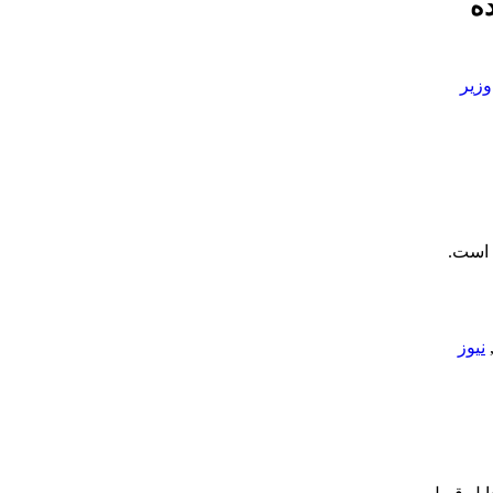
ه
وزیر
 است.
نیوز