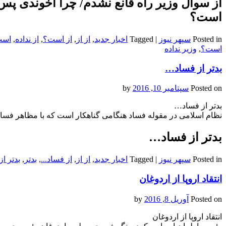
از سوال وزیر راه قانع نشدم/ چرا آخوندی پس
است؟
Posted in
سپهر نیوز
|
Tagged
اخبار جدید
,
از از
,
از است؟
,
از نداده
,
است
است؟
,
وزیر نداده
بدتر از فساد…
Posted on
سپتامبر 10, 2016
by
بدتر از فساد…
نظام اسلامی در مقوله فساد هنگامی گناهکار است که با مظاهر فساد، 
بدتر از فساد…
Posted in
سپهر نیوز
|
Tagged
اخبار جدید
,
از از
,
از فساد...
,
بدتر
,
بدتر از
انتقاد اروپا از اردوغان
Posted on
آوریل 8, 2016
by
انتقاد اروپا از اردوغان