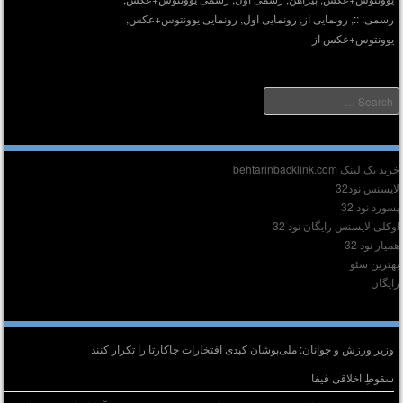
رسمی: ::
,
رونمایی از
,
رونمایی اول
,
رونمایی یوونتوس+عکس
,
یوونتوس+عکس از
Searc
دیر :
ید بک لینک behtarinbacklink.com
ایسنس نود32
سورد نود 32
وکلی لایسنس رایگان نود 32
میار نود 32
هترین سئو
ایگان
وشته‌های تازه
وزیر ورزش و جوانان: ملی‌پوشان کبدی افتخارات جاکارتا را تکرار کنند
سقوطِ اخلاقی فیفا