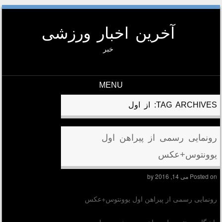
آخرین اخبار ورزشی
خبر
MENU
Skip to conten
TAG ARCHIVES:
از اول
رونمایی رسمی از پیراهن اول
یوونتوس+عکس
Posted on
می 14, 2016
by
رونمایی رسمی از پیراهن اول یوونتوس+عکس
باشگاه یوونتوس از پیراهن جدید خود به طور رسمی