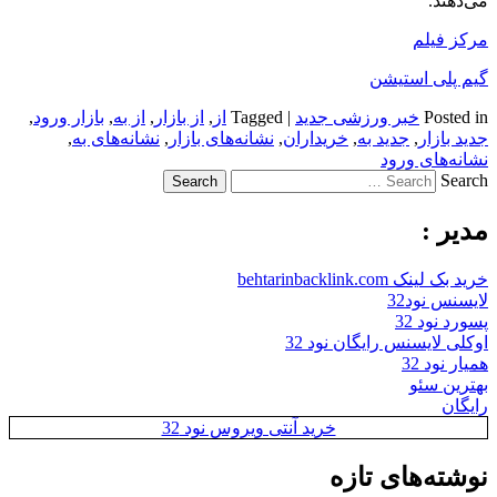
می‌دهند.
مرکز فیلم
گیم پلی استیشن
Posted in
خبر ورزشی جدید
|
Tagged
از
,
از بازار
,
از به
,
بازار ورود
,
جدید بازار
,
جدید به
,
خریداران
,
نشانه‌های بازار
,
نشانه‌های به
,
نشانه‌های ورود
Search
مدیر :
خرید بک لینک behtarinbacklink.com
لایسنس نود32
پسورد نود 32
اوکلی لایسنس رایگان نود 32
همیار نود 32
بهترین سئو
رایگان
خرید آنتی ویروس نود 32
نوشته‌های تازه