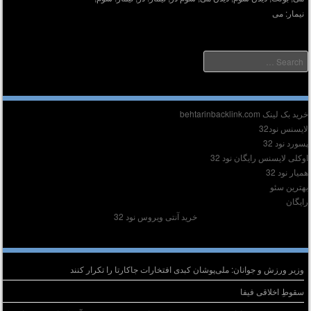
نیمار: می
Searc
دیر :
ید بک لینک behtarinbacklink.com
ایسنس نود32
سورد نود 32
وکلی لایسنس رایگان نود 32
میار نود 32
هترین سئو
ایگان
خرید آنتی ویروس نود 32
وشته‌های تازه
وزیر ورزش و جوانان: ملی‌پوشان کبدی افتخارات جاکارتا را تکرار کنند
سقوطِ اخلاقی فیفا