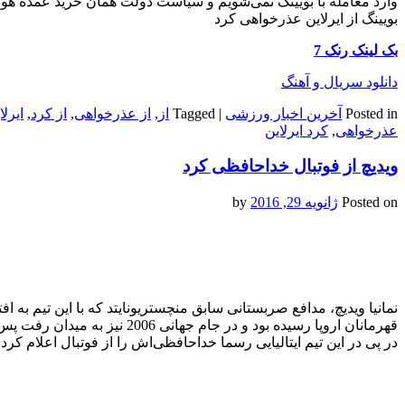
وارد معامله با بویینگ نمی‌شویم و سیاست دولت همان خرید عمده هواپ
بویینگ از ایرلاین عذرخواهی کرد
بک لینک رنک 7
دانلود سریال و آهنگ
Posted in
آخرین اخبار ورزشی
|
Tagged
از
,
از عذرخواهی
,
از کرد
,
ایرل
عذرخواهی
,
کرد ایرلاین
ویدیچ از فو‌تبا‌ل خداحافظی کرد
Posted on
ژانویه 29, 2016
by
نمانیا ویدیچ، مدافع صربستانی سابق منچستریونایتد که با این تیم به ا
قهرمانان اروپا رسیده بود و در جا‌م
در پی در این تیم ایتالیایی رسما خداحافظی‌اش را از فو‌تبا‌ل اعلام کرد.