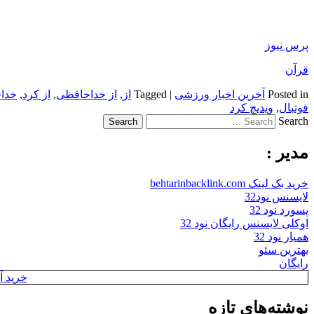
پرس نیوز
قرآن
Posted in
آخرین اخبار ورزشی
|
Tagged
از
,
از خداحافظی
,
از کرد
,
خدا
فو‌تبا‌ل
,
ویدیچ کرد
Search
مدیر :
خرید بک لینک behtarinbacklink.com
لایسنس نود32
پسورد نود 32
اوکلی لایسنس رایگان نود 32
همیار نود 32
بهترین سئو
رایگان
خرید آن
نوشته‌های تازه