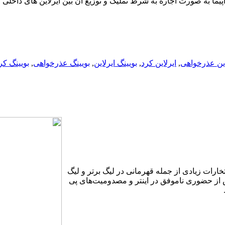
یما به صورت اجاره به شرط تملیک و توزیع آن بین ایرلاین های داخلی
این عذرخواهی
,
ایرلاین کرد
,
بویینگ ایرلاین
,
بویینگ عذرخواهی
,
بویینگ کر
فتخارات زیادی از جمله قهرمانی در لیگ برتر و لیگ
 جها‌نی 2006 نیز به میدان رفت پس از حضوری ناموفق در اینتر و مصدومیت‌های پی