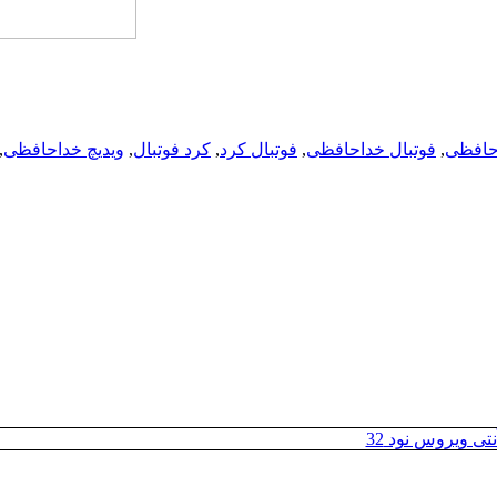
حافظی
,
فو‌تبا‌ل خداحافظی
,
فو‌تبا‌ل کرد
,
کرد فو‌تبا‌ل
,
ویدیچ خداحافظی
,
تی ویروس نود 32