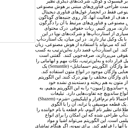
ه بر فیسبوک و گوگل، شرکت‌های دیگری نظیر
ه سمت طراحی فناوری‌های مبتنی بر هوش مصنوعی
نوعی فقط در انحصار غول‌های فناوری دیجیتال
هدف از فعالیت آنها، کار روی جنبه‌های گوناگون
 مصنوعی و فناوری‌های مرتبط با آن را دگرگون
یت دارند، مرور کنیم. ربات حقوقی درک محتوای
یاری از استارت‌آپ‌ها و شرکت‌های نوپا در این
ا یک وکیل نیاز دارند. در این میان، یک استارت‌آپ
ی را به‌نام «ربات حقوقی» (Legal Robot) طراحی کند که می‌تواند با استفاده از هوش مصنوعی، زبان
 کند. این استارت‌آپ قصد دارد به‌این‌ترتیب به کسب
حقوقی می‌پردازند، صرفه‌جویی کنند. گفتنی است
 قرار داده و به‌این‌ترتیب، نکات مهم و ابهاماتی را
که ممکن است برای طرفین ایجاد شود از بین ببرد. درک معنی و ارتباط واژگان الگوریتم «سمانتایل» (Semantile) یک
ایی واژگان موجود در انواع متون استفاده کند.
ای واژگان مختلف را بهتر درک کنند. این الگوریتم
ز متون به هم ریخته و دسته‌بندی نشده خود
 «ساندویچ ژامبون» را به این الگوریتم بدهیم، به
واع ساندویچ‌ چه تفاوت‌هایی دارد. تبلیغات
هوشمند روی فیلم‌های سینمایی اگر اهل موسیقی گوش دادن باشید، احتمالا نام نرم‌افزار و اپلیکیشن «شزم» (Shazem)
ی یک قطعه موسیقی یا ترانه، آن را با الگوی
اعاتی نظیر نام آلبوم، نام قطعه یا نام خواننده را
رت‌آپ طراحی شده که این امکان را برای انواع
می است. این الگوریتم می‌تواند اشیا و مواد
 آنها را فراهم کند. برای نمونه، اگر هنگام تماشای