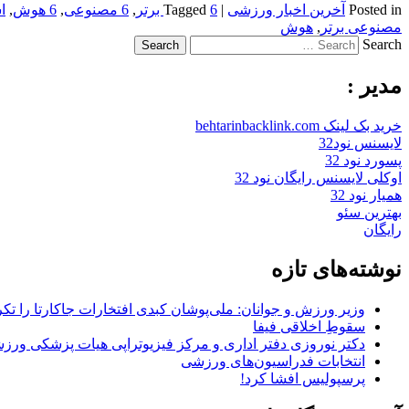
Posted in
آخرین اخبار ورزشی
|
6 برتر
Tagged
,
6 مصنوعی
,
6 هوش
,
ا
مصنوعی برتر
,
هوش
Search
مدیر :
خرید بک لینک behtarinbacklink.com
لایسنس نود32
پسورد نود 32
اوکلی لایسنس رایگان نود 32
همیار نود 32
بهترین سئو
رایگان
نوشته‌های تازه
وزیر ورزش و جوانان: ملی‌پوشان کبدی افتخارات جاکارتا را تکرا
سقوطِ اخلاقی فیفا
دکتر نوروزی دفتر اداری و مرکز فیزیوتراپی هیات پزشکی ورزشی
انتخابات فدراسیون‌های ورزشی
پرسپولیس افشا کرد!