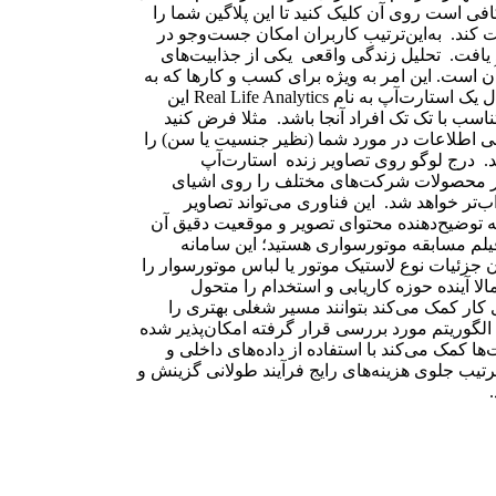
فی است روی آن کلیک کنید تا این پلاگین شما را
کند. به‌این‌ترتیب کاربران امکان جست‌وجو در
د یافت. تحلیل زندگی واقعی یکی از جذابیت‌های
ن است. این امر به ویژه برای کسب و کارها که به
تحلیل رفتار مشتریان اهمیت زیادی می‌دهند، بسیار سودمند است.‌ حال یک استارت‌آپ به نام Real Life Analytics این
سب با تک تک افراد آنجا باشد. مثلا فرض کنید
 اطلاعات در مورد شما (نظیر جنسیت یا سن) را
. درج لوگو روی تصاویر زنده استارت‌آپ
 تصویر محصولات شرکت‌های مختلف را روی اشیای
اب‌تر خواهد شد. این فناوری می‌تواند تصاویر
توضیح‌دهنده محتوای تصویر و موقعیت دقیق آن
فیلم مسابقه موتورسواری هستید؛ این سامانه
 جزئیات نوع لاستیک موتور یا لباس موتورسوار را
م سامانه‌ای است که احتمالا آینده حوزه کاریابی و استخدام را متحول
ی کار کمک می‌کند بتوانند مسیر شغلی بهتری را
 الگوریتم مورد بررسی قرار گرفته امکان‌پذیر شده
ا کمک می‌کند با استفاده از داده‌های داخلی و
ترتیب جلوی هزینه‌های رایج فرآیند طولانی گزینش و