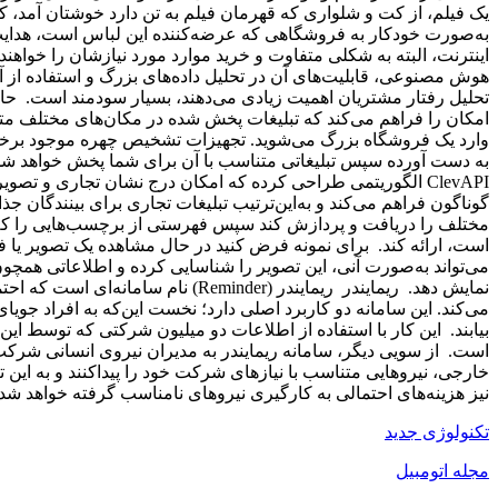
یک فیلم، از کت و شلواری که قهرمان فیلم به تن دارد خوشتان آمد، کا
به‌صورت خودکار به فروشگاهی که عرضه‌کننده این لباس است، هدایت 
اینترنت، البته به شکلی متفاوت و خرید موارد مورد نیازشان را خواهن
هوش مصنوعی، قابلیت‌های آن در تحلیل داده‌های بزرگ و استفاده از آ
امکان را فراهم می‌کند که تبلیغات پخش شده در مکان‌های مختلف متنا
وارد یک فروشگاه بزرگ می‌شوید. تجهیزات تشخیص چهره موجود برخی
به دست آورده سپس تبلیغاتی متناسب با آن برای شما پخش خواهد شد
‌ClevAPI‌ الگوریتمی طراحی کرده که امکان درج نشان تجاری و
گوناگون فراهم می‌کند و به‌این‌ترتیب تبلیغات تجاری برای بینندگان جذ
مختلف را دریافت و پردازش کند سپس فهرستی از برچسب‌هایی را که 
است، ارائه کند. برای نمونه فرض کنید در حال مشاهده یک تصویر یا 
می‌تواند به‌صورت آنی، این تصویر را شناسایی کرده و اطلاعاتی همچون
نمایش دهد. ریمایندر ریمایندر (Reminder) نا
می‌کند. این سامانه دو کاربرد اصلی دارد؛ نخست این‌که به افراد جویا
بیابند. این کار با استفاده از اطلاعات دو میلیون شرکتی که توسط این
است. از سویی دیگر، سامانه ریمایندر به مدیران نیروی انسانی شرکت‌ه
خارجی، نیروهایی متناسب با نیازهای شرکت خود را پیداکنند و به این ‌
نیز هزینه‌های احتمالی به کارگیری نیروهای نامناسب گرفته خواهد شد.
تکنولوژی جدید
مجله اتومبیل