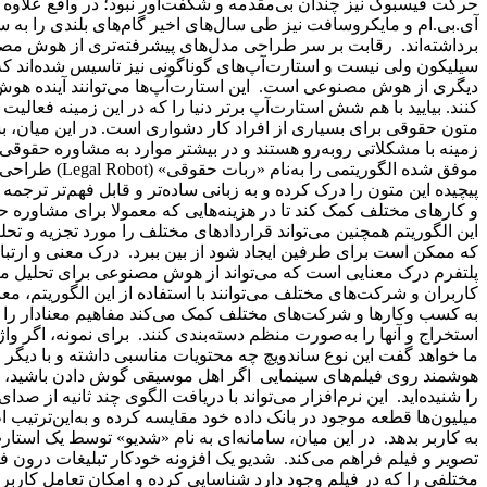
حرکت فیسبوک نیز چندان بی‌مقدمه و شگفت‌آور نبود؛ در واقع علاو
آی.بی.ام و مایکروسافت نیز طی سال‌های اخیر گام‌های بلندی را ب
برداشته‌اند. رقابت بر سر طراحی مدل‌های پیشرفته‌تری از هوش مص
سیلیکون ولی نیست و استارت‌آپ‌های گوناگونی نیز تاسیس شده‌اند که 
دیگری از هوش مصنوعی است. این استارت‌آپ‌ها می‌توانند آینده هوش
کنند. بیایید با هم شش استارت‌آپ برتر دنیا را که در این زمینه فعال
متون حقوقی برای بسیاری از افراد کار دشواری است. در این میان، بس
زمینه با مشکلاتی روبه‌رو هستند و در بیشتر موارد به مشاوره حقوقی ب
موفق شده الگوریتم
پیچیده این متون را درک کرده و به زبانی ساده‌تر و قابل فهم‌تر ترجمه
و کارهای مختلف کمک کند تا در هزینه‌هایی که معمولا برای مشاوره 
این الگوریتم همچنین می‌تواند قراردادهای مختلف را مورد تجزیه و تحلیل
پلتفرم درک معنایی است که می‌تواند از هوش مصنوعی برای تحلیل معن
کاربران و شرکت‌های مختلف می‌توانند با استفاده از این الگوریتم، معن
به کسب‌ و‌کارها و شرکت‌های مختلف کمک می‌کند مفاهیم معنادار را ا
استخراج و آنها را به‌صورت منظم دسته‌بندی کنند. برای نمونه، اگر واژه
ما خواهد گفت این نوع ساندویچ چه محتویات مناسبی داشته و با دیگر ان
را شنیده‌اید. این نرم‌افزار می‌تواند با دریافت الگوی چند ثانیه از صدا
میلیون‌ها قطعه موجود در بانک داده خود مقایسه کرده و به‌این‌ترتیب اطل
به کاربر بدهد. در این میان، سامانه‌ای به نام «شدیو» توسط یک استا
تصویر و فیلم فراهم می‌کند. شدیو یک افزونه خودکار تبلیغات درون فیل
مختلفی را که در فیلم وجود دارد شناسایی کرده و امکان تعامل کاربر با