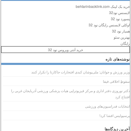
ید بک لینک behtarinbacklink.com
ایسنس نود32
سورد نود 32
وکلی لایسنس رایگان نود 32
میار نود 32
هترین سئو
ایگان
خرید آنتی ویروس نود 32
وشته‌های تازه
زیر ورزش و جوانان: ملی‌پوشان کبدی افتخارات جاکارتا را تکرار کنند
قوطِ اخلاقی فیفا
کتر نوروزی دفتر اداری و مرکز فیزیوتراپی هیات پزشکی ورزشی آذربایجان غربی را
فتتاح کرد
نتخابات فدراسیون‌های ورزشی
رسپولیس افشا کرد!
خرین دیدگاه‌ها