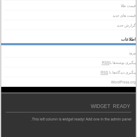
یمت طلا
یمت های جدید
زارش جدید
طلاعات
رود
یگیری نوشته‌ها با
RSS
یگیری دیدگاه‌ها با
RSS
WordPress.or
WIDGET READY
This left column is widget ready! Add one in the admin panel.