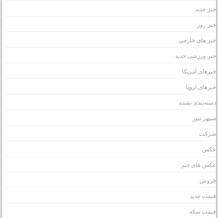
بر جدید
بر روز
بر های خارجی
بر ورزشی جدید
برهای آمریکا
برهای اروپا
سته‌بندی نشده
پهر نیوز
رکت
کس
کس های خبر
روش
یمت جدید
یمت سکه