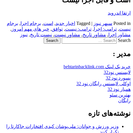
است و قابل اجرا نیست
ارتقا اندروید
Posted in
سپهر نیوز
|
Tagged
اخبار جدید
,
است
,
برجام اجرا
,
برجام
نیست
,
ترامپ: اجرا
,
ترامپ: نیست
,
توافق
,
خبر های مهم امروز
,
مشاور اجرا
,
مشاور تاریخ
,
مشاور نیست
,
نیست تاریخ
,
نیوز
Search
مدیر :
خرید بک لینک behtarinbacklink.com
لایسنس نود32
پسورد نود 32
اوکلی لایسنس رایگان نود 32
همیار نود 32
بهترین سئو
رایگان
نوشته‌های تازه
وزیر ورزش و جوانان: ملی‌پوشان کبدی افتخارات جاکارتا را
تکرار کنند