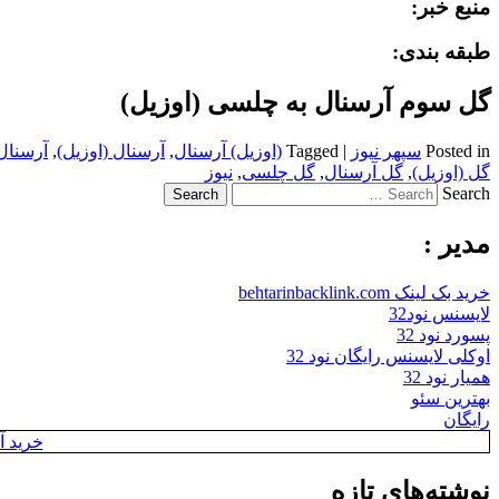
منبع خبر:
طبقه بندی:
گل سوم آرسنال به چلسی (اوزیل)
Posted in
سپهر نیوز
|
Tagged
(اوزیل) آرسنال
,
آرسنال (اوزیل)
,
آرسنال
گل (اوزیل)
,
گل آرسنال
,
گل چلسی
,
نیوز
Search
مدیر :
خرید بک لینک behtarinbacklink.com
لایسنس نود32
پسورد نود 32
اوکلی لایسنس رایگان نود 32
همیار نود 32
بهترین سئو
رایگان
خرید آن
نوشته‌های تازه