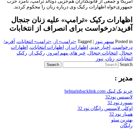
آمریکا و جمعی از قانونگذاران هم‌حزبی دونالد ترامپ، نامزد حزب
جمهوری‌خواه اظهارات رکیک وی درباره زنان را محکوم کردند.
اظهارات رکیک «ترامپ» علیه زنان جنجال
آفرید/درخواست برای انصراف از انتخابات
Posted in
سپهر نیوز
|
Tagged
«ترامپ» از
,
«ترامپ» انتخابات
,
آفرید/
درخواست
,
اخبار جدید
,
اظهارات از
,
اظهارات انتخابات
,
اظهارات
جنجال
,
انتخابات جنجال
,
خبر های مهم امروز
,
رکیک از
,
رکیک
انتخابات
,
زنان
,
نیوز
Search
مدیر :
خرید بک لینک behtarinbacklink.com
لایسنس نود32
پسورد نود 32
اوکلی لایسنس رایگان نود 32
همیار نود 32
بهترین سئو
رایگان