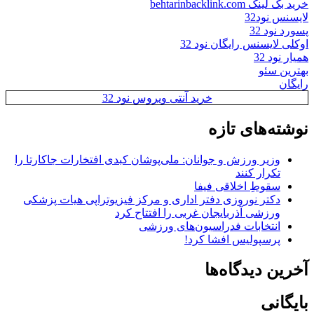
خرید بک لینک behtarinbacklink.com
لایسنس نود32
پسورد نود 32
اوکلی لایسنس رایگان نود 32
همیار نود 32
بهترین سئو
رایگان
خرید آنتی ویروس نود 32
نوشته‌های تازه
وزیر ورزش و جوانان: ملی‌پوشان کبدی افتخارات جاکارتا را
تکرار کنند
سقوطِ اخلاقی فیفا
دکتر نوروزی دفتر اداری و مرکز فیزیوتراپی هیات پزشکی
ورزشی آذربایجان غربی را افتتاح کرد
انتخابات فدراسیون‌های ورزشی
پرسپولیس افشا کرد!
آخرین دیدگاه‌ها
بایگانی