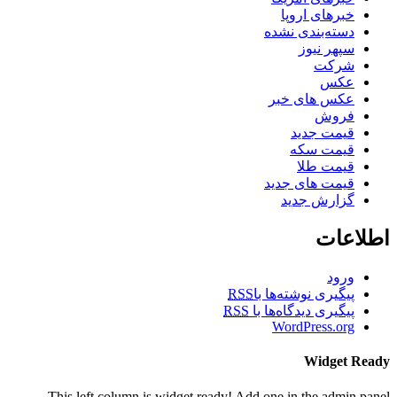
خبرهای اروپا
دسته‌بندی نشده
سپهر نیوز
شرکت
عکس
عکس های خبر
فروش
قیمت جدید
قیمت سکه
قیمت طلا
قیمت های جدید
گزارش جدید
اطلاعات
ورود
پیگیری نوشته‌ها با
RSS
پیگیری دیدگاه‌ها با
RSS
WordPress.org
Widget Ready
This left column is widget ready! Add one in the admin panel.