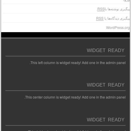
یگیری نوشته‌ها با
RSS
یگیری دیدگاه‌ها با
RSS
WordPress.or
WIDGET READY
This left column is widget ready! Add one in the admin panel.
WIDGET READY
This center column is widget ready! Add one in the admin panel.
WIDGET READY