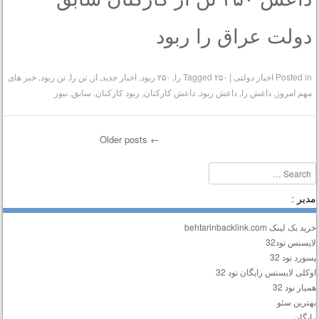
دولت عراق را ربود
Posted in
اخبار دولتی
|
۲۵۰ را
Tagged
,
۲۵۰ ربود
,
اخبار جدید
,
از
,
تن را
,
تن ربود
,
خبر های
مهم امروز
,
داعش را
,
داعش ربود
,
داعش کارکنان
,
ربود کارکنان
,
سابق
,
نیوز
Older posts
←
Post navigatio
Searc
دیر :
ید بک لینک behtarinbacklink.com
ایسنس نود32
سورد نود 32
وکلی لایسنس رایگان نود 32
میار نود 32
هترین سئو
ایگان