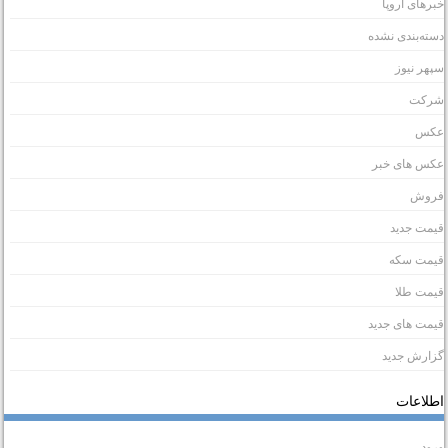
برهای اروپا
سته‌بندی نشده
پهر نیوز
رکت
کس
کس های خبر
روش
یمت جدید
یمت سکه
یمت طلا
یمت های جدید
زارش جدید
طلاعات
رود