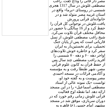
مصر دار فانی را وداع گفت. راغب
مصطفی غلوش در سال 1317 هجری
شمسی در روستای «برما» واقع در
استان غربیه مصر متولد شد و در
خانواده‌ای قرآنی پرورش
یافت.غلوش در نوجوانی کل قرآن را
حفظ کرد و از 16 سالگی با حضور در
محافل مختلف قرآن تلاوت می‌کرد.
شیخ راغب مصطفی غلوش، از نسل
قاریانی است که پس از پایان جنگ
تحمیلی، برای نخستین‌بار به ایران
سفر کرد و خاطره خوش تلاوت‌های
اواخر دهه ۶۰ و دهه ۷۰ شمسی را
آفرید.راغب مصطفی چند سال پس
از حفظ قرآن به کانون علوم قرآنی
مصر، شهر طنطا رفت و به مؤسسه
و آکادمى قرائات در مسجد احمدى
مصر پیوست و به گفته خود او،
توانست «یک نمونه عالى از استاد
مصطفى اسماعیل» را در این مسجد
ارائه دهد. اما نقطه اوج فعالیت
قرآنی غلوش زمانی رقم خورد که در
دوران سربازی، موفق شد در مسجد
مشهور امام حسین (ع) قاهره به