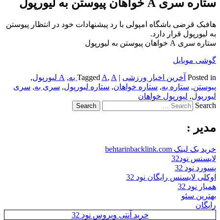
ستاره سری A خواهان پیوستن به لیورپول
هافبک قرضی باشگاه امپولی با رد پیشنهادات خود در انتظار پیوستن
به لیورپول قرار دارد.
ستاره سری A خواهان پیوستن به لیورپول
گوشی موبایل
Posted in
آخرین اخبار ورزشی
|
A به
,
A
Tagged
,
A لیورپول
,
پیوستن
,
ستاره به
,
ستاره خواهان
,
ستاره لیورپول
,
سری به
,
سری
لیورپول
,
لیورپول خواهان
Search
مدیر :
خرید بک لینک behtarinbacklink.com
لایسنس نود32
پسورد نود 32
اوکلی لایسنس رایگان نود 32
همیار نود 32
بهترین سئو
رایگان
خرید آنتی ویروس نود 32