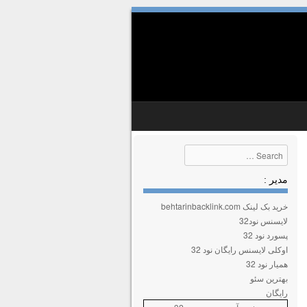
Search
مدیر :
خرید بک لینک behtarinbacklink.com
لایسنس نود32
پسورد نود 32
اوکلی لایسنس رایگان نود 32
همیار نود 32
بهترین سئو
رایگان