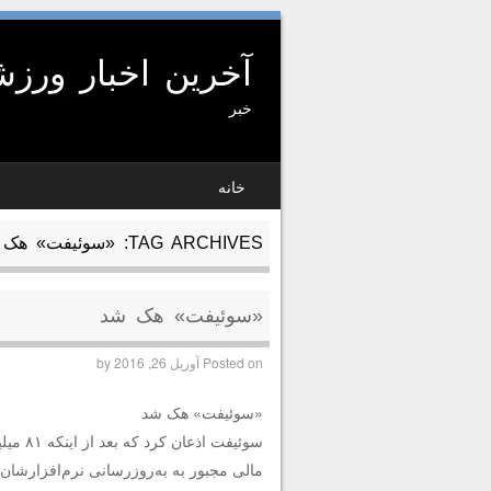
آخرین اخبار ورز
خبر
SKIP TO CONTENT
خانه
MENU
TAG ARCHIVES:
«سوئیفت» هک
«سوئیفت» هک شد
Posted on
آوریل 26, 2016
by
«سوئیفت» هک شد
مالی مجبور به به‌روزرسانی نرم‌افزارشان ش