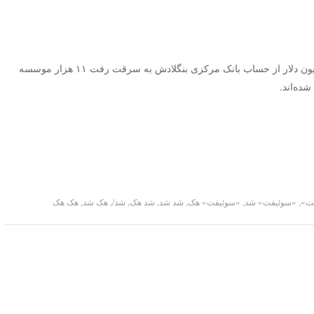
سوئیفت اذعان کرد که بعد از اینکه ۸۱ میلیون دلار از حساب بانک مرکزی بنگلادش به سرقت رفت ۱۱ هزار موسسه
ده‌اند.
ت»
,
«سوئیفت» شد
,
«سوئیفت» هک
,
شد شد
,
شد هک
,
شد/
,
هک شد
,
هک هک