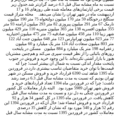
نسبت به ماه مشابه سال قبل 4.3 درصد گران‌تر شد.جدول زیر
قیمت برخی آپارتمان‌های معامله شده طی روزهای 16 و 17
اردیبهشت ماه در شهر تهران را نشان می‌دهد. محله متراژ قیمت
سنگلج درخونگاه 59 متر 170 میلیون دولتخواه 75 متر 190 میلیون
نارمک 67 متر 291 میلیون پیروزی 82 متر 293 میلیون ارامنه 93 متر
355 میلیون افسریه 138 متر 365 میلیون منیریه 110 متر 429 میلیون
شهر زیبا 110 متر 458 میلیون صادقیه 75 متر 475 میلیون اختیاریه
77 متر 623 میلیون تهرانپارس 123 متر 648 میلیون جنت آباد 122
متر 803 میلیون سعادت آباد 124 متر یک میلیارد و 60 میلیون
زعفرانیه 198 متر یک میلیارد و 884 میلیون مسکن در پایتخت
روزهای باثباتی را از نظر قیمت سپری می‌کند و هم‌چنین مشتریان
هنوز با بازار آشتی نکرده‌اند. با این وجود خرید و فروش در جنوب
پایتخت مقدار اندکی نسبت به شمال آن بیشتر است؛ چرا که
قیمت‌ها با توان خرید متقاضیان تناسب بیشتری دارد.در فروردین
ماه 1395 شاهد ثبت 6390 قرارداد خرید و فروش مسکن در شهر
تهران بودیم که نسبت به مدت مشابه سال قبل 6.3 درصد رشد
داشت؛ چرا که در فروردین ماه 1394 تعداد قراردادهای خرید و
فروش شهر تهران 5989 مورد بود. البته بازار معاملات کل کشور
در فروردین چنگی به دل نزد و نسبت به مدت مشابه سال قبل
کاهش یافت. در فروردین ماه 1395 در کل کشور 34 هزار و 92
قرارداد خرید و فروش امضاء شد؛ حال آن‌که در فروردین 1394 این
رقم 52 هزار و 540 مورد بود که نشان از کاهش 35 درصدی
معاملات کشور در فروردین 1395 نسبت به مدت مشابه سال قبل