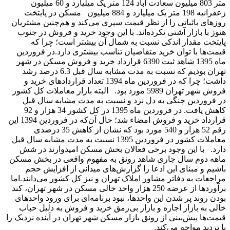
متر 803 میلیون سعادت آباد 124 متر یک میلیارد و 60 میلیون
زعفرانیه 198 متر یک میلیارد و 884 میلیون مسکن در پایتخت
روزهای باثباتی را از نظر قیمت سپری می‌کند و هم‌چنین مشتریان
هنوز با بازار آشتی نکرده‌اند. با این وجود خرید و فروش در جنوب
پایتخت مقدار اندکی نسبت به شمال آن بیشتر است؛ چرا که
قیمت‌ها با توان خرید متقاضیان تناسب بیشتری دارد.در فروردین
ماه 1395 شاهد ثبت 6390 قرارداد خرید و فروش مسکن در شهر
تهران بودیم که نسبت به مدت مشابه سال قبل 6.3 درصد رشد
داشت؛ چرا که در فروردین ماه 1394 تعداد قراردادهای خرید و
فروش شهر تهران 5989 مورد بود. البته بازار معاملات کل کشور
در فروردین چنگی به دل نزد و نسبت به مدت مشابه سال قبل
کاهش یافت. در فروردین ماه 1395 در کل کشور 34 هزار و 92
قرارداد خرید و فروش امضاء شد؛ حال آن‌که در فروردین 1394 این
رقم 52 هزار و 540 مورد بود که نشان از کاهش 35 درصدی
معاملات کشور در فروردین 1395 نسبت به مدت مشابه سال قبل
دارد. با این وجود برخی فعالان بخش مسکن امیدوارند در شش
ماهه دوم سال جاری شاهد رونق به مفهوم واقعی در بخش مسکن
باشیم و مبنای این ادعا را گزارش‌های میدانی از افزایش حجم
مراجعات به دفاتر مشاور املاک تهران و نیز کل کشور می‌دانند.اما
برآوردها از عرضه 250 هزار واحد خالی مسکن در شهر تهران، کند
بودن روند پر شدن این واحدها، نبود برنامه‌ای برای ورود واحدهای
خالی به بازار اجاره و بازار بی‌رمق خرید و فروش به دلیل حباب
قیمت‌ها پیش‌بینی از رونق بازار مسکن شهر تهران در آینده نزدیک را
با تردید مواجه می‌کند.