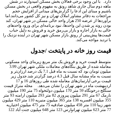
دارد. با این وجود برخی فعالان بخش مسکن امیدوارند در شش
ماهه دوم سال جاری شاهد رونق به مفهوم واقعی در بخش مسکن
باشیم و مبنای این ادعا را گزارش‌های میدانی از افزایش حجم
مراجعات به دفاتر مشاور املاک تهران و نیز کل کشور می‌دانند.اما
برآوردها از عرضه 250 هزار واحد خالی مسکن در شهر تهران، کند
بودن روند پر شدن این واحدها، نبود برنامه‌ای برای ورود واحدهای
خالی به بازار اجاره و بازار بی‌رمق خرید و فروش به دلیل حباب
قیمت‌ها پیش‌بینی از رونق بازار مسکن شهر تهران در آینده نزدیک را
با تردید مواجه می‌کند.
قیمت روز خانه در پایتخت /جدول
متوسط قیمت خرید و فروش یک متر مربع زیربنای واحد مسکونی
معامله شده از طریق بنگاه‌های معاملات ملکی شهر تهران 3.99
میلیون تومان بود که نسبت به ماه قبل 7.1 یک درصد ارزان‌تر و
نسبت به ماه مشابه سال قبل 4.3 درصد گران‌تر شد.جدول زیر
قیمت برخی آپارتمان‌های معامله شده طی روزهای 16 و 17
اردیبهشت ماه در شهر تهران را نشان می‌دهد. محله متراژ قیمت
سنگلج درخونگاه 59 متر 170 میلیون دولتخواه 75 متر 190 میلیون
نارمک 67 متر 291 میلیون پیروزی 82 متر 293 میلیون ارامنه 93 متر
355 میلیون افسریه 138 متر 365 میلیون منیریه 110 متر 429 میلیون
شهر زیبا 110 متر 458 میلیون صادقیه 75 متر 475 میلیون اختیاریه
77 متر 623 میلیون تهرانپارس 123 متر 648 میلیون جنت آباد 122