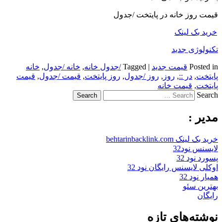
قیمت روز خانه در پایتخت /جدول
خرید بک لینک
تکنولوژی جدید
Posted in
قیمت جدید
|
Tagged
/جدول خانه
,
خانه /جدول
,
خانه
پایتخت
,
در ::
,
روز
,
روز /جدول
,
روز پایتخت
,
قیمت /جدول
,
قیمت
پایتخت
,
قیمت خانه
Search
مدیر :
خرید بک لینک behtarinbacklink.com
لایسنس نود32
پسورد نود 32
اوکلی لایسنس رایگان نود 32
همیار نود 32
بهترین سئو
رایگان
نوشته‌های تازه