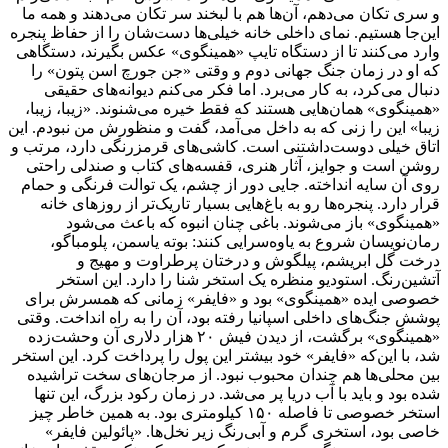
و سری تکان می‌دهم، آن‌ها هم با لبخند سر تکان می‌دهند و همه ما
این‌جا هستیم. نمای داخلی خانه خیلی‌ها دست‌شان را از حفاظ پنجره
وارد می‌کنند تا از دستگاه تایپ «همینگوی» عکس بگیرند، دستگاهی
که او در زمان جنگ جهانی دوم و وقتی «جن جورچ اسن پتون» را
دنبال می‌کرد، به کار می‌برد. اما فکر می‌کنم دیوانه‌های حقیقی
«همینگوی» همان‌هایی هستند که فقط خیره می‌شنوند. «زیبا، زیبا،
زیبا» این را زنی که به داخل می‌آمد، گفت و منظورش من نبودم. این
اتاق خیلی دوست‌داشتنی است. کاشی‌های قرمزرنگی دارد، مرتب و
روشن است و جوایز، آثار هنری، قفسه‌های کتاب و صندلی‌ راحتی
روی آن سایه انداخته. جایی دور از چشم، یک توالت فرنگی و حمام
قرار دارد. پنجره‌ها رو به باغ‌هایی بسیار تاریک‌تر از روزهای خانه
«همینگوی» باز می‌شوند. باغی چنان انبوه که باعث می‌شود
رمان‌نویسان شروع به یاوه‌سرایی کنند: بوته یاسمن، پلومباگو،
درخت گل ابریشم، پیلگوش و درختان پرطراوت و مهیج و
آتشین‌رنگ. استودیو منظره‌ یک استخر شنا را دارد. این استخر
خصوصی ایده «همینگوی» بود و «فایفر» زمانی که همسرش برای
پوشش جنگ‌های داخلی اسپانیا رفته بود، آن را به راه انداخت. وقتی
«همینگوی» برگشت، از دیدن فیش ۲۰ هزار دلاری آن وحشت‌زده
شد، با این‌که «فایفر» خود بیشتر این پول را پرداخت کرد. این استخر
بین محلی‌ها هم چندان محبوب نبود. از مرجان‌های سخت تراشیده
شده بود و باید با آب دریا پر می‌شد. در زمان رکود بزرگ، این تنها
استخر خصوصی تا فاصله ۱۵۰ کیلومتری بود. به همین خاطر چیز
خاصی بود، استخری گرم و آبی‌رنگ زیر نخل‌ها. «پائولین فایفر»