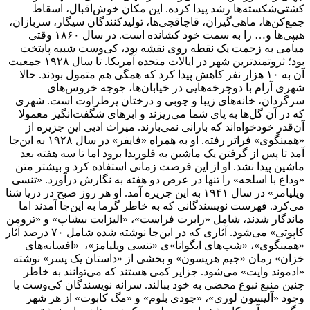
کشتی‌شکسته‌ها رشد پیدا کرده. این مکان خوش‌اقبال، اسقاط
جمع‌کن‌ها، ماهی‌گیران، قاچاقچی‌ها، تولیدکنندگان سیگار، سربازان،
هیپی‌ها و… را به سمت خود کشانده است. در سال ۱۸۶۰ وقتی
میامی به زحمت یک نقطه روی نقشه بود، کی‌وست شبیه پایتخت
بود؛ ثروتمندترین شهر در ایالات متحده آمریکا. تا سال ۱۹۲۸ جمعیت
آن به ۱۰ هزار نفر کاهش پیدا کرد که همگی هم متمول بودند. حالا
شهری آرام با دوچرخه‌هایی در خیابان‌ها، جوجه خروس‌های
سرگردان، خانه‌های زیبا و چوبی و درختان پرطراوت است. شهری
که در آن گل‌ها به پای شما می‌ریزند و ابرهای شگفت‌انگیز معمولا
آن‌قدر خودخواه‌اند که بارانی نمی‌بارند. میراث ادبی این جزیره از
«همینگوی» فراتر رفته. او به همراه «فایفر» در سال ۱۹۲۸ به این‌جا
آمد تا پس از گرفتن یک ماشین به فلوریدا برود اما تا سه هفته بعد
ماشین پیدا نشد. او از این فرصت زمانی استفاده کرد و بیشتر متن
«وداع با اسلحه» را تنها در عرض دو هفته به نگارش درآورد. «تنسی
ویلیامز» در سال ۱۹۴۱ به این جزیره آمد. او هر روز صبح در دریا شنا
می‌کرد. فهرست نویسندگانی که به خاطر گرما به این‌جا آمدند اما
ماندگار شدند، شامل «رابرت فراست»، «الیزابت بیشاپ» و «ترومن
کاپوتی» می‌شود. آثاری که در این‌جا نوشته شده شامل ۷۰ درصد آثار
«همینگوی»، «شب‌های ایگوانا»ی «تنسی ویلیامز»، ‌ «افسانه‌های
خزان» رمان «جیم هریسون» و بخشی از «داستان یک پسر» نوشته
«ادموند وایت» می‌شود. جزایر کمی هستند که می‌توانند به خاطر
چنین منبع نبوغ محضی به خود ببالند. سرانه نویسندگان کی‌وست با
وجود «آلیسون لوری»، «جودی بلوم» و «مگ کابوت» از هر شهر