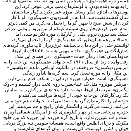
همسر دوم «همینگوی» و همچنین کسی بود که پنکه سقفی‌های خانه
را به بهانه دِمُده بودن، با لوسترهای پمپ برقی عوض کرد. این
لوسترها به اندازه دیگر وسایل موزه عمر نکردند.کولر ساختمان
سال گذشته نصب شد، اما نه در استودیوی «همینگوی». او با کار
کردن از شش صبح تا ظهر، گرما را تحمل می‌کرد. من کمی دیرتر
آمدم. صبر کردم بخار روی شیشه عینکم از بین برود و وقتی عرقم
خشک شد بیرون بروم. یکی از کارکنان موزه نگرانم شده، اما
احتمالا من هم همان‌طور که «همینگوی» گرما را تحمل می‌کرد،
توانستم حتی در این دمای بی‌سابقه عرق‌ریزان تاب بیاورم. گربه‌های
شش‌انگشتی «همینگوی» جاذبه مهمی هستند. ۵۳ قلاده از آن‌ها،
حدودا همان تعداد زمان حیات «همینگوی»، در فضای این ملک
رفت‌وآمد دارند. از سال ۱۹۶۱ که خانواده «همینگوی» این خانه را به
«برنیس دیکسون» فروختند، در مالکیت او باقی مانده. «دیکسون»
این مکان را به موزه تبدیل کرد. اسم گربه‌ها یادآور زندگی
«همینگوی» است: «هوارد هیوز» دزدکی در همکف قدم برمی‌دارد،
«مریلین مونرو» مثل یک علیاحضرت روی تخت دراز کشیده و «دوک
ایگلتون» سردمدار آن‌ها، دوست دارد پنجه‌های بزرگش را به نمایش
بگذارد. کارکنان این‌جا به خوبی از گربه‌ها مراقبت می‌کنند و
خودشان را «کارمندان گربه‌ها» صدا می‌کنند. حیوانات هم خودنمایی
می‌کنند، ژست می‌گیرند و انگشتان‌شان را پیچ و خم می‌دهند. این
جزیره مرجانی سه در چهار کیلومتری که از آمریکای شمالی آویزان
است و آب شیرین ندارد، با تاریخ گره خورده. این جزیره که بین خلیج
مکزیک و دریای اطلس واقع است، همسایه سومین تپه بزرگ دریایی
جهان و کشور کوباست. کی‌وست از میان گیاه‌های شاه‌پسند و