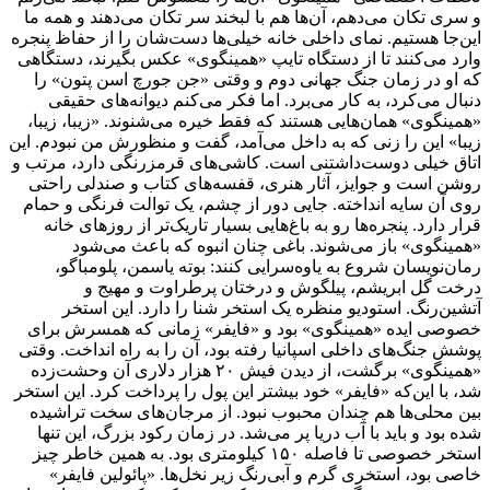
و سری تکان می‌دهم، آن‌ها هم با لبخند سر تکان می‌دهند و همه ما
این‌جا هستیم. نمای داخلی خانه خیلی‌ها دست‌شان را از حفاظ پنجره
وارد می‌کنند تا از دستگاه تایپ «همینگوی» عکس بگیرند، دستگاهی
که او در زمان جنگ جهانی دوم و وقتی «جن جورچ اسن پتون» را
دنبال می‌کرد، به کار می‌برد. اما فکر می‌کنم دیوانه‌های حقیقی
«همینگوی» همان‌هایی هستند که فقط خیره می‌شنوند. «زیبا، زیبا،
زیبا» این را زنی که به داخل می‌آمد، گفت و منظورش من نبودم. این
اتاق خیلی دوست‌داشتنی است. کاشی‌های قرمزرنگی دارد، مرتب و
روشن است و جوایز، آثار هنری، قفسه‌های کتاب و صندلی‌ راحتی
روی آن سایه انداخته. جایی دور از چشم، یک توالت فرنگی و حمام
قرار دارد. پنجره‌ها رو به باغ‌هایی بسیار تاریک‌تر از روزهای خانه
«همینگوی» باز می‌شوند. باغی چنان انبوه که باعث می‌شود
رمان‌نویسان شروع به یاوه‌سرایی کنند: بوته یاسمن، پلومباگو،
درخت گل ابریشم، پیلگوش و درختان پرطراوت و مهیج و
آتشین‌رنگ. استودیو منظره‌ یک استخر شنا را دارد. این استخر
خصوصی ایده «همینگوی» بود و «فایفر» زمانی که همسرش برای
پوشش جنگ‌های داخلی اسپانیا رفته بود، آن را به راه انداخت. وقتی
«همینگوی» برگشت، از دیدن فیش ۲۰ هزار دلاری آن وحشت‌زده
شد، با این‌که «فایفر» خود بیشتر این پول را پرداخت کرد. این استخر
بین محلی‌ها هم چندان محبوب نبود. از مرجان‌های سخت تراشیده
شده بود و باید با آب دریا پر می‌شد. در زمان رکود بزرگ، این تنها
استخر خصوصی تا فاصله ۱۵۰ کیلومتری بود. به همین خاطر چیز
خاصی بود، استخری گرم و آبی‌رنگ زیر نخل‌ها. «پائولین فایفر»