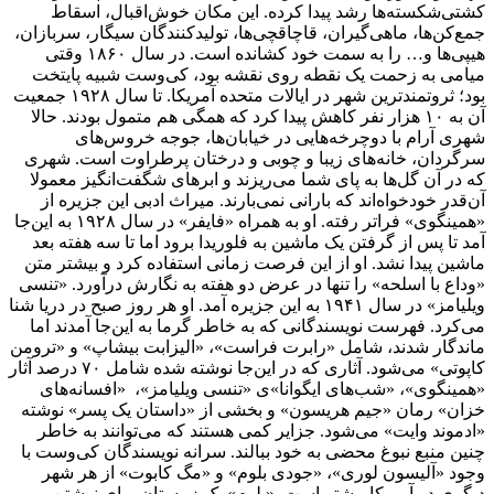
کشتی‌شکسته‌ها رشد پیدا کرده. این مکان خوش‌اقبال، اسقاط
جمع‌کن‌ها، ماهی‌گیران، قاچاقچی‌ها، تولیدکنندگان سیگار، سربازان،
هیپی‌ها و… را به سمت خود کشانده است. در سال ۱۸۶۰ وقتی
میامی به زحمت یک نقطه روی نقشه بود، کی‌وست شبیه پایتخت
بود؛ ثروتمندترین شهر در ایالات متحده آمریکا. تا سال ۱۹۲۸ جمعیت
آن به ۱۰ هزار نفر کاهش پیدا کرد که همگی هم متمول بودند. حالا
شهری آرام با دوچرخه‌هایی در خیابان‌ها، جوجه خروس‌های
سرگردان، خانه‌های زیبا و چوبی و درختان پرطراوت است. شهری
که در آن گل‌ها به پای شما می‌ریزند و ابرهای شگفت‌انگیز معمولا
آن‌قدر خودخواه‌اند که بارانی نمی‌بارند. میراث ادبی این جزیره از
«همینگوی» فراتر رفته. او به همراه «فایفر» در سال ۱۹۲۸ به این‌جا
آمد تا پس از گرفتن یک ماشین به فلوریدا برود اما تا سه هفته بعد
ماشین پیدا نشد. او از این فرصت زمانی استفاده کرد و بیشتر متن
«وداع با اسلحه» را تنها در عرض دو هفته به نگارش درآورد. «تنسی
ویلیامز» در سال ۱۹۴۱ به این جزیره آمد. او هر روز صبح در دریا شنا
می‌کرد. فهرست نویسندگانی که به خاطر گرما به این‌جا آمدند اما
ماندگار شدند، شامل «رابرت فراست»، «الیزابت بیشاپ» و «ترومن
کاپوتی» می‌شود. آثاری که در این‌جا نوشته شده شامل ۷۰ درصد آثار
«همینگوی»، «شب‌های ایگوانا»ی «تنسی ویلیامز»، ‌ «افسانه‌های
خزان» رمان «جیم هریسون» و بخشی از «داستان یک پسر» نوشته
«ادموند وایت» می‌شود. جزایر کمی هستند که می‌توانند به خاطر
چنین منبع نبوغ محضی به خود ببالند. سرانه نویسندگان کی‌وست با
وجود «آلیسون لوری»، «جودی بلوم» و «مگ کابوت» از هر شهر
دیگری در آمریکا بیشتر است. «بلوم» یک زمستان برای نوشتن