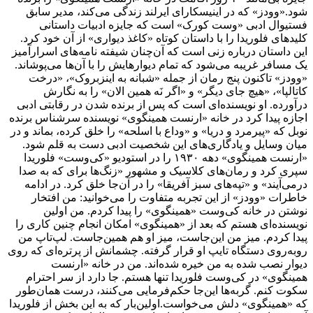
شود.«وودز» که در اینیسکارای ایرلند زندگی می‌کند، ‌مدیر سابق
فستیوال ادبی «وست کورک» است که جایزه ادبیات داستانی
کلیدهای فلوریدا را با داستان کوتاه «کاغذ دیواری» از آن خود کرد.
این داستان درباره زنی است که آن‌چنان شیفته نامه‌های اسرارآمیز
یک مسافر غریبه می‌شود که تمام دیوارهایش را با آن‌ها می‌پوشاند.
«وودز» تاکنون پنج رمان از جمله «شبانه به اینزبروک»، «درخت
کاتالپا»، «هیچ جای دیگر» و «اگر نَه همین الان» را به نگارش
درآورده. او نویسنده‌ای است که پس از برنده شدن در رقابتی ادبی
اجازه پیدا کرد در خانه «ارنست همینگوی» نویسنده سرشناس برنده
نوبل که «پیرمرد و دریا» و «وداع با اسلحه» را خلق کرده، بماند و در
میان وسایل و یادگاری‌های این شخصیت ادبی دست به قلم شود.
«ارنست همینگوی» دهه ۱۹۳۰ را در استودیو «کی‌وست» فلوریدا
سپری کرد و رمان‌های کلاسیک و مشهور «زنگ‌ها برای که به صدا
درمی‌آیند» و «تپه‌های سبز آفریقا» را در آن‌جا خلق کرد. در ادامه
خاطرات «وودز» از این تجربه متفاوت را می‌خوانید: من افتخار
نوشتن در خانه کی‌وست «همینگوی» را پیدا کردم. من اولین
نویسنده‌ای هستم که بعد از «همینگوی» امکان انجام چنین کاری را
پیدا کردم. میز من این‌جاست، میز او هم همین‌جاست. لپ‌تاپ‌ من
روبه‌روی دستگاه تایپ او قرار گرفته. چشمانش از پرتره‌ای که روی
دیوار نصب شده به من خیره شده‌اند. من در خانه «ارنست
همینگوی» در کی‌وست فلوریدا تنها هستم. جا دارد از سر احترام
سکوت کنم. گربه‌ها این‌جا حکم‌فرمایی می‌کنند، درست همان‌طور
که «همینگوی» دلش می‌خواست.اولین‌بار که به این بخش از فلوریدا