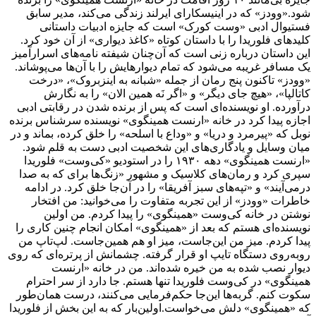
شود.«وودز» که در اینیسکارای ایرلند زندگی می‌کند، ‌مدیر سابق
فستیوال ادبی «وست کورک» است که جایزه ادبیات داستانی
کلیدهای فلوریدا را با داستان کوتاه «کاغذ دیواری» از آن خود کرد.
این داستان درباره زنی است که آن‌چنان شیفته نامه‌های اسرارآمیز
یک مسافر غریبه می‌شود که تمام دیوارهایش را با آن‌ها می‌پوشاند.
«وودز» تاکنون پنج رمان از جمله «شبانه به اینزبروک»، «درخت
کاتالپا»، «هیچ جای دیگر» و «اگر نَه همین الان» را به نگارش
درآورده. او نویسنده‌ای است که پس از برنده شدن در رقابتی ادبی
اجازه پیدا کرد در خانه «ارنست همینگوی» نویسنده سرشناس برنده
نوبل که «پیرمرد و دریا» و «وداع با اسلحه» را خلق کرده، بماند و در
میان وسایل و یادگاری‌های این شخصیت ادبی دست به قلم شود.
«ارنست همینگوی» دهه ۱۹۳۰ را در استودیو «کی‌وست» فلوریدا
سپری کرد و رمان‌های کلاسیک و مشهور «زنگ‌ها برای که به صدا
درمی‌آیند» و «تپه‌های سبز آفریقا» را در آن‌جا خلق کرد. در ادامه
خاطرات «وودز» از این تجربه متفاوت را می‌خوانید: من افتخار
نوشتن در خانه کی‌وست «همینگوی» را پیدا کردم. من اولین
نویسنده‌ای هستم که بعد از «همینگوی» امکان انجام چنین کاری را
پیدا کردم. میز من این‌جاست، میز او هم همین‌جاست. لپ‌تاپ‌ من
روبه‌روی دستگاه تایپ او قرار گرفته. چشمانش از پرتره‌ای که روی
دیوار نصب شده به من خیره شده‌اند. من در خانه «ارنست
همینگوی» در کی‌وست فلوریدا تنها هستم. جا دارد از سر احترام
سکوت کنم. گربه‌ها این‌جا حکم‌فرمایی می‌کنند، درست همان‌طور
که «همینگوی» دلش می‌خواست.اولین‌بار که به این بخش از فلوریدا