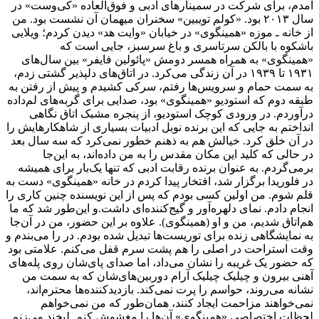
آمدم، برای شرکت در سمینارهای ادبی و فوق‌العاده «کی‌وست» در
سال ۲۰۱۳ بود. «کولم تویبین» سخنران میهمان آن نشست بود. من
از خانه ـ موزه «همینگوی» در خیابان «وایت هد» دیدن کردم؛ ویلایی
باشکوه با بالکن سرتاسری و باغ سرسبز، جایی است که
«همینگوی» به همراه همسر دومش «پائولین فایفر» بین سال‌های
۱۹۳۱ تا ۱۹۳۹ در آن زندگی می‌کرد. در اتاق‌های دلپذیر گشتی زدم،
به سمت حمام و سرویس‌ها رفتم، سرکی کشیدم و پیش از رفتن به
طبقه دوم که استودیو «همینگوی» بود، صدایی برای گربه‌های لم‌داده
درآوردم. در ورودی کوچک استودیو، از پنجره مشبک اتاق نگاهی
انداختم به جایی که این برنده نوبل ادبیات بسیاری از شاهکارهایش را
در آن خلق کرد. خیالش هم به ذهنم خطور نمی‌کرد که سه سال بعد
در حالی که کلید این مکان مقدس را به من داده‌اند، به این‌جا
برمی‌گردم. به عنوان برنده رقابت ادبی که تنها یک‌بار برای همیشه
در فلوریدا برگزار شد، افتخار پیدا کردم در خانه «همینگوی» دست به
قلم شوم. من اولین کسی بودم که پس از این نویسنده چنین کاری را
انجام دادم. نمای دلهره‌آور و گیج‌کننده‌ای داشت.و این‌طور شد که ما
هم‌اتاق شدیم، من و او (همینگوی). علاوه بر این حضور، من در آن‌جا
به نمایشگاهی زنده برای توریست‌ها تبدیل شده بودم. در را می‌بندم و
وقت استراحت در اصلی را هم پشت سرم قفل می‌کنم. علامتی بود
که حضور یک غریبه را نشان می‌داد، اما صدای پای‌شان روی پله‌های
آهنی بیرون و چیلیک چیلیک آرام دوربین‌های‌شان که به سمت من
نشانه می‌روند، حواسم را پرت نمی‌کند. بازدیدکننده‌ها محترم‌اند،
نمی‌خواهند مزاحمت ایجاد کنند، همان‌طور که من نمی‌خواهم
لحظات اختصاصی «همینگوی» آن‌ها را مغشوش کنم. لبخند می‌زنم