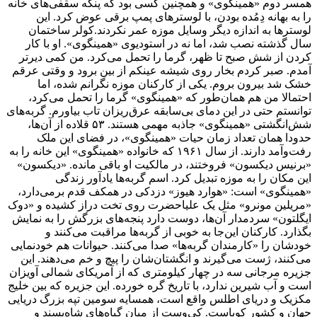
همسر دوم «همینگوی» و همچنین کسی بود که پنکه سقفی‌های خانه
را به بهانه دِمُده بودن، با لوسترهای پمپ برقی عوض کرد. این
لوسترها به اندازه دیگر وسایل موزه عمر نکردند.کولر ساختمان
سال گذشته نصب شد، اما نه در استودیوی «همینگوی». او با کار
کردن از شش صبح تا ظهر، گرما را تحمل می‌کرد. من کمی دیرتر
آمدم. صبر کردم بخار روی شیشه عینکم از بین برود و وقتی عرقم
خشک شد بیرون بروم. یکی از کارکنان موزه نگرانم شده، اما
احتمالا من هم همان‌طور که «همینگوی» گرما را تحمل می‌کرد،
توانستم حتی در این دمای بی‌سابقه عرق‌ریزان تاب بیاورم. گربه‌های
شش‌انگشتی «همینگوی» جاذبه مهمی هستند. ۵۳ قلاده از آن‌ها،
حدودا همان تعداد زمان حیات «همینگوی»، در فضای این ملک
رفت‌وآمد دارند. از سال ۱۹۶۱ که خانواده «همینگوی» این خانه را به
«برنیس دیکسون» فروختند، در مالکیت او باقی مانده. «دیکسون»
این مکان را به موزه تبدیل کرد. اسم گربه‌ها یادآور زندگی
«همینگوی» است: «هوارد هیوز» دزدکی در همکف قدم برمی‌دارد،
«مریلین مونرو» مثل یک علیاحضرت روی تخت دراز کشیده و «دوک
ایگلتون» سردمدار آن‌ها، دوست دارد پنجه‌های بزرگش را به نمایش
بگذارد. کارکنان این‌جا به خوبی از گربه‌ها مراقبت می‌کنند و
خودشان را «کارمندان گربه‌ها» صدا می‌کنند. حیوانات هم خودنمایی
می‌کنند، ژست می‌گیرند و انگشتان‌شان را پیچ و خم می‌دهند. این
جزیره مرجانی سه در چهار کیلومتری که از آمریکای شمالی آویزان
است و آب شیرین ندارد، با تاریخ گره خورده. این جزیره که بین خلیج
مکزیک و دریای اطلس واقع است، همسایه سومین تپه بزرگ دریایی
جهان و کشور کوباست. کی‌وست از میان گیاه‌های شاه‌پسند و