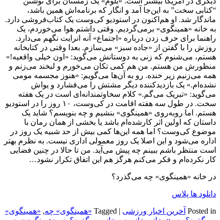
دیگری در آمریکا بیشتر است. «بلوم» یک زمستان برای نوشتن
“کتابی سخت” به این‌جا آمد و انگار که برنامه‌اش همین باشد،
ماندگار شد. او هم‌اکنون در استودیو کی‌وست یک کتاب‌فروشی دارد.
به خانه «همینگوی» برمی‌گردیم. وقتی داشتم هوا می‌خوردم، یک
راهنما برای حرف زدن درباره «اجتماع» آنه انرایت نگهم می‌دارد.
روزش را با گفتن از «جاده سبز» می‌سازم. بعدا وقتی در کتابخانه
هستم، می‌شنوم که زنی به دوستانش می‌گوید: «اون خیلی واقعیه!»
منظورش من هستم. من هم کمی تکان می‌خورم و لبخند می‌زنم و
همه می‌زنیم زیر خنده. رو به آن‌ها می‌گویم: «هنوز مجسمه مومی
نشده‌ام.» یک بازدیدکننده دیگر مشتش را می‌فشارد و یواش
می‌گوید: «تبریک می‌گم.» کلام سخاوتمندانه‌ای است در یک هفته
سخت. در طول سه هفته اقامت در کی‌وست، ۱۰ روز را در استودیو
هستم. اما روبه‌روی «همینگوی» بنشیم و چه بنویسم؟ شاید یک
داستان که اولین اثر کارشده‌ام باشد یا بخشی از همان رمان با
موضوع کی‌وست؟ اما همه این‌ها کمی بیش از حد شبیه یک روز در
اداره می‌شود و این اصلا یک روز معمولی اداری نیست. به نظرم بهتر
است منتظر باشم ببینم چه پیش می‌آید. من تا حالا در چنین فضایی
کار نکرده‌ام و فکر می‌کنم هرگز هم این اتفاق تکرار نشود…
در خانه «همینگوی» چه می‌گذرد؟
دانلود ها پلاس
Posted in
آخرین اخبار ورزشی
|
Tagged
«همینگوی» چه
,
«همینگوی»