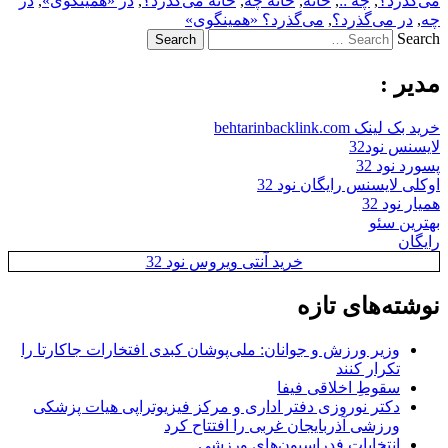
می‌گذرد؟
,
چه ::
,
خانه
,
خانه چه
,
خانه می‌گذرد؟
,
در «همینگوی»
,
در
چه
,
در می‌گذرد؟
,
می‌گذرد؟ «همینگوی»
Search
مدیر :
خرید بک لینک behtarinbacklink.com
لایسنس نود32
پسورد نود 32
اوکلی لایسنس رایگان نود 32
همیار نود 32
بهترین سئو
رایگان
خرید آنتی ویروس نود 32
نوشته‌های تازه
وزیر ورزش و جوانان: ملی‌پوشان کبدی افتخارات جاکارتا را
تکرار کنند
سقوطِ اخلاقی فیفا
دکتر نوروزی دفتر اداری و مرکز فیزیوتراپی هیات پزشکی
ورزشی آذربایجان غربی را افتتاح کرد
انتخابات فدراسیون‌های ورزشی