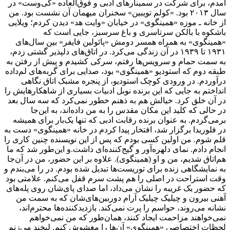
آمدم، برای شرکت در سمینارهای ادبی و فوق‌العاده «کی‌وست» در
سال ۲۰۱۳ بود. «کولم تویبین» سخنران میهمان آن نشست بود. من
از خانه ـ موزه «همینگوی» در خیابان «وایت هد» دیدن کردم؛ ویلایی
باشکوه با بالکن سرتاسری و باغ سرسبز، جایی است که
«همینگوی» به همراه همسر دومش «پائولین فایفر» بین سال‌های
۱۹۳۱ تا ۱۹۳۹ در آن زندگی می‌کرد. در اتاق‌های دلپذیر گشتی زدم،
به سمت حمام و سرویس‌ها رفتم، سرکی کشیدم و پیش از رفتن به
طبقه دوم که استودیو «همینگوی» بود، صدایی برای گربه‌های لم‌داده
درآوردم. در ورودی کوچک استودیو، از پنجره مشبک اتاق نگاهی
انداختم به جایی که این برنده نوبل ادبیات بسیاری از شاهکارهایش را
در آن خلق کرد. خیالش هم به ذهنم خطور نمی‌کرد که سه سال بعد
در حالی که کلید این مکان مقدس را به من داده‌اند، به این‌جا
برمی‌گردم. به عنوان برنده رقابت ادبی که تنها یک‌بار برای همیشه
در فلوریدا برگزار شد، افتخار پیدا کردم در خانه «همینگوی» دست به
قلم شوم. من اولین کسی بودم که پس از این نویسنده چنین کاری را
انجام دادم. نمای دلهره‌آور و گیج‌کننده‌ای داشت.و این‌طور شد که ما
هم‌اتاق شدیم، من و او (همینگوی). علاوه بر این حضور، من در آن‌جا
به نمایشگاهی زنده برای توریست‌ها تبدیل شده بودم. در را می‌بندم و
وقت استراحت در اصلی را هم پشت سرم قفل می‌کنم. علامتی بود
که حضور یک غریبه را نشان می‌داد، اما صدای پای‌شان روی پله‌های
آهنی بیرون و چیلیک چیلیک آرام دوربین‌های‌شان که به سمت من
نشانه می‌روند، حواسم را پرت نمی‌کند. بازدیدکننده‌ها محترم‌اند،
نمی‌خواهند مزاحمت ایجاد کنند، همان‌طور که من نمی‌خواهم
لحظات اختصاصی «همینگوی» آن‌ها را مغشوش کنم. لبخند می‌زنم