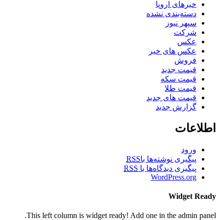
خبرهای اروپا
دسته‌بندی نشده
سپهر نیوز
شرکت
عکس
عکس های خبر
فروش
قیمت جدید
قیمت سکه
قیمت طلا
قیمت های جدید
گزارش جدید
اطلاعات
ورود
پیگیری نوشته‌ها با
RSS
پیگیری دیدگاه‌ها با
RSS
WordPress.org
Widget Ready
This left column is widget ready! Add one in the admin panel.