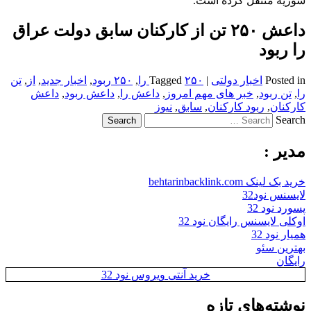
سوریه منتقل کرده است.
داعش ۲۵۰ تن از کارکنان سابق دولت عراق
را ربود
Posted in
اخبار دولتی
|
۲۵۰ را
Tagged
,
۲۵۰ ربود
,
اخبار جدید
,
از
,
تن
را
,
تن ربود
,
خبر های مهم امروز
,
داعش را
,
داعش ربود
,
داعش
کارکنان
,
ربود کارکنان
,
سابق
,
نیوز
Search
مدیر :
خرید بک لینک behtarinbacklink.com
لایسنس نود32
پسورد نود 32
اوکلی لایسنس رایگان نود 32
همیار نود 32
بهترین سئو
رایگان
خرید آنتی ویروس نود 32
نوشته‌های تازه