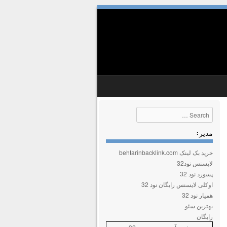
Search
مدیر :
خرید بک لینک behtarinbacklink.com
لایسنس نود32
پسورد نود 32
اوکلی لایسنس رایگان نود 32
همیار نود 32
بهترین سئو
رایگان