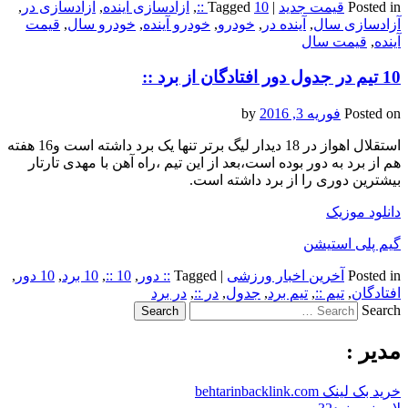
Posted in
قیمت جدید
|
10 ::
Tagged
,
آزادسازی آینده
,
آزادسازی در
,
آزادسازی سال
,
آینده در
,
خودرو
,
خودرو آینده
,
خودرو سال
,
قیمت
آینده
,
قیمت سال
10 تیم در جدول دور افتادگان از برد ::
Posted on
فوریه 3, 2016
by
استقلال اهواز در 18 دیدار لیگ برتر تنها یک برد داشته است و16 هفته
هم از برد به دور بوده است،بعد از این تیم ،راه آهن با مهدی تارتار
بیشترین دوری را از برد داشته است.
دانلود موزیک
گیم پلی استیشن
Posted in
آخرین اخبار ورزشی
|
Tagged
:: دور
,
10 ::
,
10 برد
,
10 دور
,
افتادگان
,
تیم ::
,
تیم برد
,
جدول
,
در ::
,
در برد
Search
مدیر :
خرید بک لینک behtarinbacklink.com