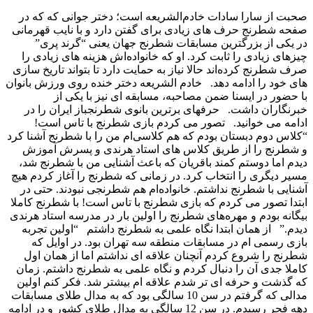
صحبت از سارا سادات خادم‌الشریعه است؛ دختر جوانی که که در صفحه شطرنج حرف های زیادی برای گفتن دارد و با نایب قهرمانی در یکی از بزرگترین مسابقات شطرنج جهان یعنی “گرند پری” چیزهای زیادی را ثابت کرد. او که خانواده‌اش هزینه های زیادی را صرف شطرنج کرده‌اند حالا نیاز به حمایت دارد تا بتواند تاریخ سازی های خود را ادامه دهد. خادم الشریعه دختر خنده روی ورزش بانوان با حضور در ایسنا ضمن مصاحبه، مسابقه ای نیز با یکی از خبرنگاران داشت. حرفهای برترین بانوی شطرنجباز ایران را در ادامه می خوانید. تصور می کردم بازی شطرنج با تاس است! “کلاس دوم دبستان بودم که هم کلاسی‌ام من را با شطرنج آشنا کرد و شطرنج را از طریق کلاس های استاد هرندی و پسرش آموزش دیدم اما دوستم کمند باقریان که باعث آشنایی من با شطرنج شد، مسیر دیگری را انتخاب کرد. در زمانی که شطرنج را آغاز کردم هیچ آشنایی با شطرنج نداشتم. خانواده‌ام هم شطرنجی نبودند. حتی در ابتدا تصور می کردم که بازی شطرنج با تاس است! با شطرنج کاملا بیگانه بودم و مهره‌های شطرنج را اولین بار در مدرسه استاد هرندی دیدم.” از همان ابتدا نگاه علمی به شطرنج داشتم “اولین تجربه بازی رسمی ام در مسابقات منطقه سه تهران بود. در اوایل که شطرنج را شروع کردم آنچنان علاقه ای نداشتم اما از همان اول کاملا جدی آن را دنبال کردم و نگاه علمی به شطرنج داشتم. زمان که گذشت و حرفه ای تر شدم علاقه ام بیشتر شد. فکر کنم اولین مدالی که گرفتم در سن 10 سالگی بود که به مدال طلای مسابقات دهه فجر رسیدم. در سن 12 سالگی به مدال طلای کشور و در ادامه آسیا و رده سنی جهان دست پیدا کردم. در ادامه نیز مدال نقره جوانان جهان را کسب کردم.” پدرم بیش از پول یک خانه را برای شطرنج من هزینه کرده است. جایزه ای که از گرند پری گرفتم را نیز قطعا برای شطرنج هزینه می‌کنم. پیش از شروع گرند پری استرس داشتم “پیش از شروع مسابقات گرند پری استرس زیادی داشتم، زیرا در برخی ورزشکاران میزبانی نتیجه عکس دارد اما خوشبختانه من به نایب قهرمانی رسیدم. بعد از رقابتها نیز اعتماد به نفسم بسیار زیاد شده و با جدیت بیشتری شطرنج را ادامه می دهم.” خوشحالم که اولین نماینده ایران در گرندپری شدم “تیم ایران شطرنجبازان خوبی در بخش بانوان دارد که می توانستند جای من در گرند پری باشند. خوشحالم که این فرصت به من داده شد و اولین بانوی ایرانی بودم که حضور در این رقابت ها را تجربه کرد. رقابت با برترین شطرنجبازان دنیا افتخار است. من کم سن و سال ترین شرکت کننده این دور گرند پری بودم. رقابتها بسیار نزدیک به هم بود و تمامی بازی ها سخت دنبال شد ولی سخت ترین حریفم بازیکن روس بود. ” پیش بینی کرده بودم ششم شوم نه اول! پیش بینی می کردم که ششم شوم که خوشبختانه دوم شدم. البته ششم شدن در بین برترین شطرنجبازان جهان هم کار سختی است. حتی اگر در مرحله بعد گرند پری هم ششم شوم جایگاه خوبی است. بیش از همه چیز تمرین زیاد روی نایب قهرمانی‌ام اثر گذاشت. آن10 روزی که با مربی اوکراینی تمرین کردم خیلی مفید واقع شد. این مقام به پیشرفتم در ادامه راه کمک بسیاری خواهد کرد.” میزبانی ایران در گرند پری قابل قبول بود “از نظر شرکت کننده‌های خارجی میزبانی ایران قابل قبول بود. همگی سالن مسابقات را پسندیدند. البته هتل می توانست بهتر باشد. برخی از نمایندگان خارجی از مردم ایران و مهمان نوازیشان تعریف کردند. حتی الینا روابط عمومی فدراسیون جهانی نیز در صفحه شخصی‌اش از میزبانی خوب ایران نوشت. میزبانی مرحله دوم این فرصت را برای من ایجاد کرد تا بازی‌های بهتری را ارائه کنم. اگر این میزبانی‌ها در آینده نیز وجود داشته باشد، استعدادهای زیادی در کشور می‌توانند در این رشته ظهور کنند. این میزبانی به من خیلی کمک کرد. انگیزه‌ و روحیه‌ای که در این میزبانی به من داده شد بسیار زیاد بود و یکی از دلایل نایب قهرمانی من بود. میزبانی چنین ر‌قا‌بت‌هایی باعث می‌شود که شطرنج ایران در دنیا مطرح شود.” در گرند پری روسیه شرکت خواهم کرد “مسابقات گرند پری بانوان پنج مرحله ای شد و جدیدا یک مرحله دیگر نیز به مراحل آن اضافه شده است. من قبل از این اتفاق تصمیم داشتم در گرند پری گرجستان شرکت کنم اما فرصت کمی تا گرجستان داشتم. با شرایط پیش آمده من هم گرند پری روسیه را انتخاب کردم تا فرصت بیشتر برای تمرین در این رقابت ها داشته باشم.” سالن مسابقات به یادگار ماند “کار مهم مسئولان فدراسیون این بود که رقابتهای گرند پری را در سالن مسابقات فدراسیون برگزار کردند. این سالن برای مسابقات گرند پری بسیار زیبا طراحی شد و به طور کل تغییر کرد و برای جامعه شطرنج نیز به یادگار ماند.” “در مرحله اول گرند پری که در موناکو بود نتایجم رضایت بخش نبود. در مسابقات موناکو بین 12 نفر دوازدهم شده بودم و روحیه بدی داشتم. حضور در موناکو را به این دلیل انتخاب کردم که قبل از ایران بود و می‌خواستم آمادگی پیدا کنم و تا حدی با جو رقابت های گرند پری آشنا شوم. پس از نتایج بدی که در مسابقات قبلی کسب کردم تمریناتم را زیاد کردم و نقاط ضعفم را رفع کردم.” اگر حمایت شویم در دنیا جایگاه خواهیم داشت “ایران پر از استعدادهای نوجوان و نونهال شطرنج باز است. بازیکنی همچون علیرضا فیروزجا با 13 سال سن قهرمان کشور می‌شود. باید از این استعدادها حمایت شود تا بتوانیم نتایج خوبی را کسب کنیم. اگر به خوبی حمایت شویم حتی می‌توانیم در رده‌های اول دنیا جای داشته باشیم. شطرنج رشته ای است که بیشتر خانواده ها حمایت می‌کنند. مدیریت خوب فدراسیون به همراه حمایت مالی می‌تواند موفقیتهای نوجوانان شطرنج باز ایرانی را در رده جوانان و حتی بزرگسالان تکرار نماید.” نیاز به حضور یک مربی خارجی به طور دائم دارم “برای حضوری پرقدرت در گرند پری باید در مسابقات معتبر شرکت کنم تا آمادگی لازم را کسب کنم. من نیاز به حضور یک مربی دائم خارجی دارم. متاسفانه مربیان خارجی که به ایران می آیند به طور مقطعی با شطرنج‌بازان کار می‌کنند. داشتن یک مربی خوب خارجی خیلی روی نتایجم تاثیرگذار است. من یک مربی هلندی به صورت شخصی داشتم که خیلی به من کمک کرد و اطلاعات زیادی به من داد. هزینه مربی هلندی را خودم به صورت شخصی پرداخت می‌کنم.” توجه رسانه ها خوب بود اما می توانست بهتر باشد ” من در مسابقات جوانان جهان نیز نایب قهرمان شدم اما چون گرند پری در رده بزرگسالان بود توجه ها خیلی بیشتر بود. مسابقات گرند پری بازتاب رسانه‌ای زیادی داشت. البته می توانست از این هم بهتر باشد چون برای اولین بار بود که مسابقاتی با این سطح به میزبانی ایران در بخش بانوان برگزار می‌شد.” چند سال است که عید در خانه نیستم ” در اولین روزهای عید ایران نبودم و برای حضور در رقابتهای بوندسلیگا مجبور شدم که به آلمان سفر کنم. آتوسا پورکاشان هم در این لیگ حضور داشت. این برای چندمین سال بود که عید را در خانه نبودم. به خاطر گرفتن ویزا باید در لیگ هایی مثل بوندسلیگا حضور داشته باشیم. خوشبختانه خانواده شرایطم را درک می کند.” نتیجه بانوان در قهرمانی تیمی آسیا بد بود “در مسابقات قهرمانی تیمی آسیا که چندی قبل برگزار شد به شخصه نتایج خوبی گرفتم اما نتیجه تیم بد بود و انتظار نداشتم در رده هفتم قرار بگیریم. البته نتیجه ضعیف تیم در روحیه من اثر گذاشت.” پدرم پول یک خانه را صرف شطرنج من کرد ” هزینه های زیادی صرف شطرنج کردم. پدرم بیش از پول یک خانه را برای شطرنج من هزینه کرده است. جایزه ای که از گرند پری گرفتم را نیز قطعا برای شطرنج هزینه می‌کنم. کشورهای قدرتمند شطرنج دنیا روی شطرنج سرمایه گذاری کرده‌اند. شطرنج بازان آن کشورها، واقعا به صورت حرفه‌ای شطرنج بازی می کنند.” به خاطر اردو به مدرسه نمی‌رفتم! “حضور در اردوهای مختلف باعث می شد که به زیاد به مدرسه نروم و فقط در امتحانات شرکت کنم. امسال هم کنکور ندادم و بیشتر وقتم را برای شطرنج گذاشتم اما دوست دارم ادامه تحصیل دهم.” ازدواج شطرنجی را توصیه نمی‌کنم! “شطرنجبازان خیلی وقت صرف شطرنج می کنند و بیشتر صحبت هایشان وقتی کنار هم هستند در خصوص شطرنج است. وقتی دو شطرنج باز با هم ازدواج کنند دیگر همه چیز شطرنج می شود به همین دلیل ازدواج دو شطرنج باز از نظر من خوب نیست.(با خنده)” کشورهای مطرح حمایت زیادی از شطرنجبازانشان دارند “در آن سال که قهرمان رده ی زیر 12 سال جهان شدم یک بازیکن از روسیه سوم شد اما امروز آن بازیکن روس جزو پانزده بازیکن برتر جهان است. روسیه هزینه مربی، اردو و مسابقات او را تامین می کند و سالی چند هزار یورو نیز به او حقوق پرداخت می‌شود.” قول می دهم ورزش کنم! ” هر روز سعی می کنم که پیاده روی کنم. در هشت سالگی یک مدتی تنیس کار کردم که به خاطر شطرنج کنار گذاشتم. البته ورزش دیگری را دنبال نمی‌کنم و باید ورزش کردن روزانه را به برنامه‌ام اضافه کنم زیرا قطعا ورزش فیزیکی ذهن انسان را آماده تر می‌کند اما کمی در این زمینه تنبل هستم. همین جا قول می دهم بیشتر برای ورزش فیزیکی وقت بگذارم.(باخنده) حضور روانشناس در تیم ملی موثر است “برای شطرنج روانشناس خیلی مهم است و می تواند در کم شدن استرس و تصمیم گیری های درست کمک کند. البته ما هنوز مشکل مربی داریم و شاید فکر اینکه بخواهند حالا برایمان روانشناس هم بیاورند معقول نباشد و باید مشکلات اولیه کامل برطرف شود. ورزش ما چون ذهنی است شرایطش با دیگر رشته ها متفاوت است. ما چندین ساعت پشت میز هستیم و باید تمرکز کنم.” برخی روزها تمرین ندارم! “برخی روزها چهار پنج ساعت تمرین می کنم و برخی روزها تمرین ندارم اما یک شطرنج باز حرفه ای باید روزی شش تا هفت ساعت تمرین مداوم و بدون وقفه داشته باشد که هنوز به این مرحله نرسیده ام.” برترین شطرنجباز دنیا بازی های ایران را دنبال می کند “شطرنج ایران در دنیا تا حدی مطرح است. می‌بینیم که فردی مثل آناتولی کارپف که قهرمان سابق دنیاست چند بار به ایران می آید. مگنوس کارلسن بهترین شطرنجبازان دنیا بازی شطرنج بسیاری از کشورها را دنبال می کند. او حتی مسابقات قهرمانی کشور ایران را نیز دنبال می کند.” مهمترین منبع در آمدمان لیگ برتر است ” در لیگ برتر با تیم پتروشیمی حضور داشتیم که تیم ما با حضور چند شطرنجباز برتر ایران چند هفته قبل از پایان لیگ قهرمان شد. پتروشیمی قرارداد خوبی با ما بست. مهمترین منبع در آمد ما بازی در لیگ است. اگر حرفه ای تر شویم کشورهایی که تورنمنت برگزار می کنند برای حضور در مسابقاتشان دعوت می کنند و هزینه ها را نیز خودشان پرداخت می کنند.” در هفته پایانی لیگ برتر سورپرایز شدم “در هفته آخر لیگ برتر که با تولد من در روز 20 اسفند مصادف بود سورپرایز شدم و برایم دو بار تولد گرفتند.” با والدینم شطرنج بازی نمی کنم ” با پدر و مادرم شطرنج بازی نمی کنم. آنها خیلی شطرنج بلد نیستند. در بعضی خانواده‌ها اظهار نظرهای غیر علمی والدین، عکس عمل می کند اما خانواده من در حدی که باید، نظرشان را می دهند و همراهی‌ام می‌کنند.” دوستان زیادی در شطرنج دارم “من با شطرنجبازان زیادی دوست صمیمی هستم که خیلی کمک حالم بودند اما در مسابقه با آنها رقابت می کنم. در مسابقه با هم رقابت می‌کنیم اما بعد از بازی رفیق هستیم.” خواندن کتاب در بازی تاثیر گذار است ” در اوقات فراغت بیشتر با دوستانم هستم. کتاب خواندن را نیز دوست دارم. کتاب های شطرنجی نیز می خوانم. البته حالا برای این کار کمتر وقت میگذارم اما خواندن کتاب در بازیهایم بسیار تاثیر گذار است.” “بازی های بدون ساعت را خیلی تجربه نمی‌کنم و با افرادی که بازی‌شان خوب نیست کمتر بازی می کنم زیرا بازی مدوام با افراد غیر حرفه ای سطح بازی آدم را پایین می آورد. اما همکاری گروهی خیلی خوب است و برایم یادگیری گروهی جذابیت دارد. سعی می کنم به طور آنلاین