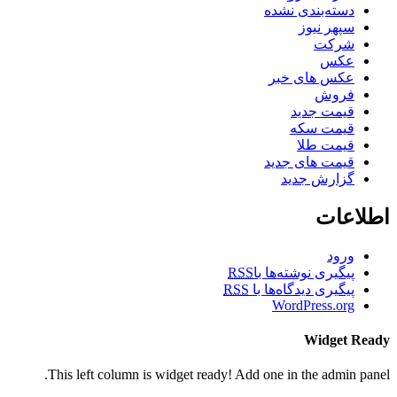
دسته‌بندی نشده
سپهر نیوز
شرکت
عکس
عکس های خبر
فروش
قیمت جدید
قیمت سکه
قیمت طلا
قیمت های جدید
گزارش جدید
اطلاعات
ورود
پیگیری نوشته‌ها با
RSS
پیگیری دیدگاه‌ها با
RSS
WordPress.org
Widget Ready
This left column is widget ready! Add one in the admin panel.