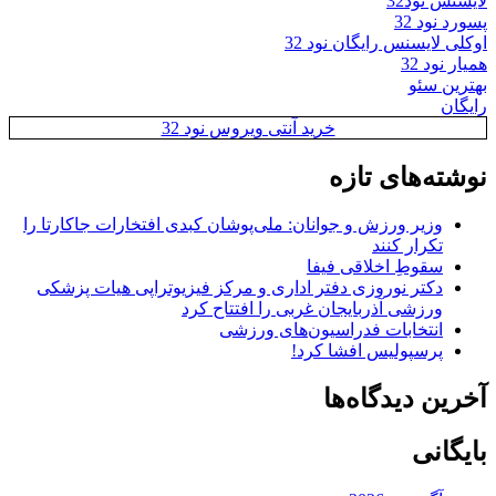
لایسنس نود32
پسورد نود 32
اوکلی لایسنس رایگان نود 32
همیار نود 32
بهترین سئو
رایگان
خرید آنتی ویروس نود 32
نوشته‌های تازه
وزیر ورزش و جوانان: ملی‌پوشان کبدی افتخارات جاکارتا را
تکرار کنند
سقوطِ اخلاقی فیفا
دکتر نوروزی دفتر اداری و مرکز فیزیوتراپی هیات پزشکی
ورزشی آذربایجان غربی را افتتاح کرد
انتخابات فدراسیون‌های ورزشی
پرسپولیس افشا کرد!
آخرین دیدگاه‌ها
بایگانی