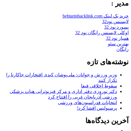
مدیر :
خرید بک لینک behtarinbacklink.com
لایسنس نود32
پسورد نود 32
اوکلی لایسنس رایگان نود 32
همیار نود 32
بهترین سئو
رایگان
نوشته‌های تازه
وزیر ورزش و جوانان: ملی‌پوشان کبدی افتخارات جاکارتا را
تکرار کنند
سقوطِ اخلاقی فیفا
دکتر نوروزی دفتر اداری و مرکز فیزیوتراپی هیات پزشکی
ورزشی آذربایجان غربی را افتتاح کرد
انتخابات فدراسیون‌های ورزشی
پرسپولیس افشا کرد!
آخرین دیدگاه‌ها