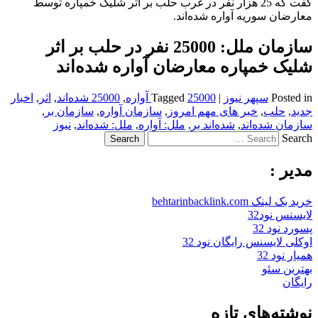
گفت که 25 هزار نفر در غرب حلب بر اثر شلیک خمپاره توسط
معارضان سوریه آواره شده‌اند.
سازمان ملل: 25000 نفر در حلب بر اثر
شلیک خمپاره معارضان آواره شده‌اند
Posted in
سپهر نیوز
|
25000 آواره
Tagged
,
25000 شده‌اند
,
اثر
,
اخبار
جدید
,
حلب
,
خبر های مهم امروز
,
سازمان آواره
,
سازمان بر
,
سازمان شده‌اند
,
شده‌اند بر
,
ملل: آواره
,
ملل: شده‌اند
,
نیوز
Search
مدیر :
خرید بک لینک behtarinbacklink.com
لایسنس نود32
پسورد نود 32
اوکلی لایسنس رایگان نود 32
همیار نود 32
بهترین سئو
رایگان
نوشته‌های تازه