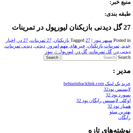
منبع خبر:
طبقه بندی:
27 گل دیدنی بازیکنان لیورپول در تمرینات
Posted in
سپهر نیوز
|
27 بازیکنان
Tagged
,
27 تمرینات
,
27 در
,
اخبار
جدید
,
تمرینات بازیکنان
,
خبر های مهم امروز
,
دیدنی
,
دیدنی تمرینات
,
دیدنی در
,
گل تمرینات
,
گل در
,
لیورپول ::
,
نیوز
Search
مدیر :
خرید بک لینک behtarinbacklink.com
لایسنس نود32
پسورد نود 32
اوکلی لایسنس رایگان نود 32
همیار نود 32
بهترین سئو
رایگان
نوشته‌های تازه