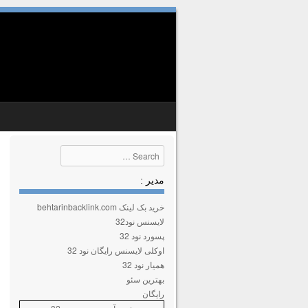
SKIP TO CONTENT
MENU
Search
مدیر :
خرید بک لینک behtarinbacklink.com
لایسنس نود32
پسورد نود 32
اوکلی لایسنس رایگان نود 32
همیار نود 32
بهترین سئو
رایگان