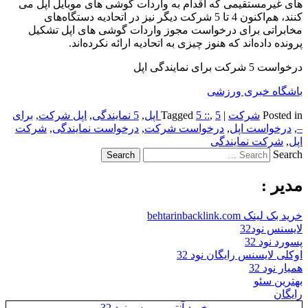
های غیرمستقیمی که اقدام به واردات گوشی های موبایل اپل می
کنند، هم‌اکنون 4 تا 5 شرکت دیگر نیز در اتحادیه دستگاه‌های
مخابراتی برای درخواست مجوز واردات گوشی های اپل تشکیل
پرونده داده‌اند که هنوز چیزی به اتحادیه ارائه نکرده‌اند.
درخواست 5 شرکت برای نمایندگی اپل
باشگاه خبری ورزشی
Posted in
شرکت
|
5 اپل
,
5 ::
Tagged
,
5 نمایندگی
,
اپل شرکت
,
برای
–
,
درخواست اپل
,
درخواست شرکت
,
درخواست نمایندگی
,
شرکت
اپل
,
شرکت نمایندگی
Search
مدیر :
خرید بک لینک behtarinbacklink.com
لایسنس نود32
پسورد نود 32
اوکلی لایسنس رایگان نود 32
همیار نود 32
بهترین سئو
رایگان
خرید آنتی ویروس نود 32