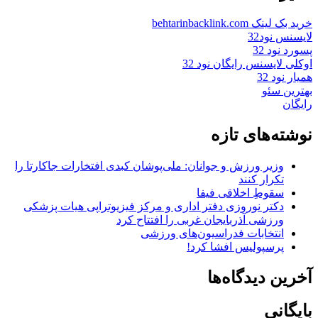
خرید بک لینک behtarinbacklink.com
لایسنس نود32
پسورد نود 32
اوکلی لایسنس رایگان نود 32
همیار نود 32
بهترین سئو
رایگان
نوشته‌های تازه
وزیر ورزش و جوانان: ملی‌پوشان کبدی افتخارات جاکارتا را
تکرار کنند
سقوطِ اخلاقی فیفا
دکتر نوروزی دفتر اداری و مرکز فیزیوتراپی هیات پزشکی
ورزشی آذربایجان غربی را افتتاح کرد
انتخابات فدراسیون‌های ورزشی
پرسپولیس افشا کرد!
آخرین دیدگاه‌ها
بایگانی