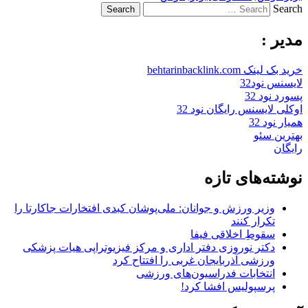
Search
مدیر :
خرید بک لینک behtarinbacklink.com
لایسنس نود32
پسورد نود 32
اوکلی لایسنس رایگان نود 32
همیار نود 32
بهترین سئو
رایگان
نوشته‌های تازه
وزیر ورزش و جوانان: ملی‌پوشان کبدی افتخارات جاکارتا را
تکرار کنند
سقوطِ اخلاقی فیفا
دکتر نوروزی دفتر اداری و مرکز فیزیوتراپی هیات پزشکی
ورزشی آذربایجان غربی را افتتاح کرد
انتخابات فدراسیون‌های ورزشی
پرسپولیس افشا کرد!