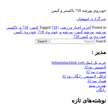
حودروی پورشه 718 باکستر و کیمن
خبرگزاری اصفحان
Posted in
آخرین اخبار ورزشی
|
718 کیمن
Tagged
,
718 و
,
باکستر
,
پورشه
,
پورشه کیمن
,
پورشه و
,
حودروی 718
,
حودروی کیمن
,
حودروی و
,
کیمن 718
Search
مدیر :
خرید بک لینک behtarinbacklink.com
لایسنس نود32
پسورد نود 32
اوکلی لایسنس رایگان نود 32
همیار نود 32
بهترین سئو
رایگان
نوشته‌های تازه