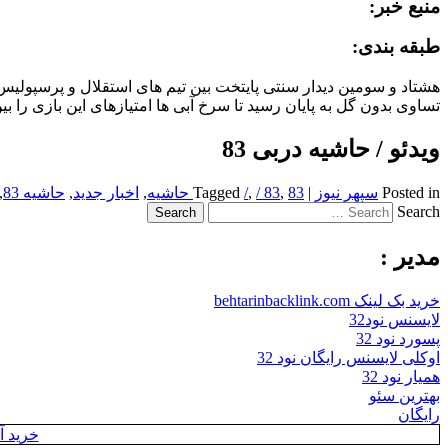
منبع خبر:
طبقه بندی:
تساوی بدون گل به پایان رسید تا سرخ آبی ها امتیازهای این بازی را بی
ویدئو / حاشیه دربی 83
Posted in
سپهر نیوز
|
83 حاشیه
,
/ 83
,
/
Tagged
,
اخبار جدید
,
حاشیه 83
,
Search
مدیر :
خرید بک لینک behtarinbacklink.com
لایسنس نود32
پسورد نود 32
اوکلی لایسنس رایگان نود 32
همیار نود 32
بهترین سئو
رایگان
خرید آن