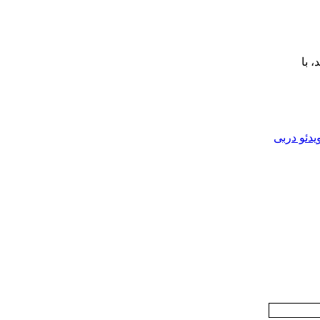
از شد، با
یدئو دربی