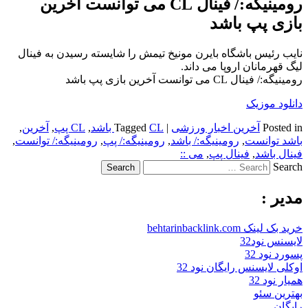
رومینیگه:/ فینال CL می توانست آخرین
بازی پپ باشد
نایب رئیس باشگاه بایرن مونیخ تیمش را شایسته رسیدن به فینال
لیگ قهرمانان اروپا می داند.
رومینیگه:/ فینال CL می توانست آخرین بازی پپ باشد
دانلود موزیک
Posted in
آخرین اخبار ورزشی
|
CL باشد
Tagged
,
CL پپ
,
آخرین
,
باشد توانست
,
رومینیگه:/ باشد
,
رومینیگه:/ پپ
,
رومینیگه:/ توانست
,
فینال باشد
,
فینال پپ
,
می ::
Search
مدیر :
خرید بک لینک behtarinbacklink.com
لایسنس نود32
پسورد نود 32
اوکلی لایسنس رایگان نود 32
همیار نود 32
بهترین سئو
رایگان