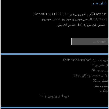
باران فیلم
Posted in
آخرین اخبار ورزشی
|
LF-FC LF-
,
LF-FC
Tagged
LF-FC لکسس
,
FC
,
خودروی
,
خودروی LF-FC
,
خودروی
لکسس
,
لکسس LF-FC
,
لکسس لکسس
Searc
دیر :
ید بک لینک behtarinbacklink.com
ایسنس نود32
سورد نود 32
وکلی لایسنس رایگان نود 32
میار نود 32
هترین سئو
ایگان
خرید آنتی ویروس نود 32
وشته‌های تازه