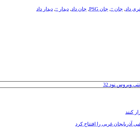
ری داد
,
جان ::
,
جان PSG
,
جان داد
,
دیدار ::
,
دیدار داد
تی ویروس نود 32
ر کنند
 آذربایجان غربی را افتتاح کرد