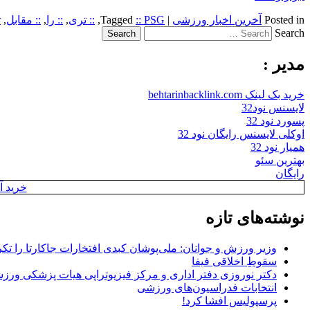
Posted in
آخرین اخبار ورزشی
|
:: PSG
Tagged
,
:: تری
,
:: را
,
:: مقابل
,
ت
Search
مدیر :
خرید بک لینک behtarinbacklink.com
لایسنس نود32
پسورد نود 32
اوکلی لایسنس رایگان نود 32
همیار نود 32
بهترین سئو
رایگان
خرید آن
نوشته‌های تازه
وزیر ورزش و جوانان: ملی‌پوشان کبدی افتخارات جاکارتا را تکرا
سقوطِ اخلاقی فیفا
دکتر نوروزی دفتر اداری و مرکز فیزیوتراپی هیات پزشکی ورزشی
انتخابات فدراسیون‌های ورزشی
پرسپولیس افشا کرد!