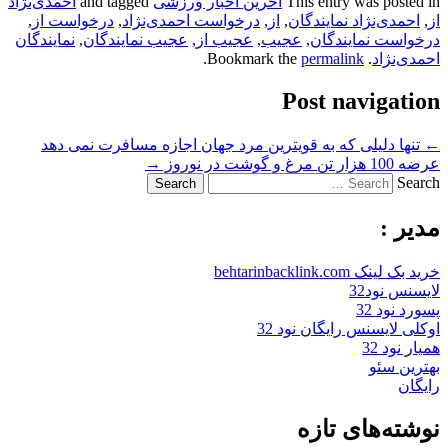
This entry was posted in
آخرین اخبار ورزشی
and tagged
احمدی‌نژاد
از
,
احمدی‌نژاد نمایندگان
,
از
,
درخواست احمدی‌نژاد
,
درخواست از
,
درخواست نمایندگان
,
عجیب
,
عجیب از
,
عجیب نمایندگان
,
نمایندگان
احمدی‌نژاد
. Bookmark the
permalink
.
Post navigation
←
تنها دلیلی که به قویترین مرد جهان اجازه مسافرت نمی دهد
عرضه 100 هزار تن مرغ و گوشت در نوروز
→
Search
مدیر :
خرید بک لینک behtarinbacklink.com
لایسنس نود32
پسورد نود 32
اوکلی لایسنس رایگان نود 32
همیار نود 32
بهترین سئو
رایگان
نوشته‌های تازه