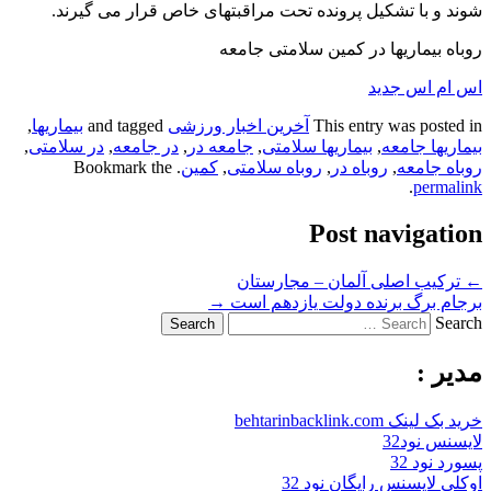
شوند و با تشکیل پرونده تحت مراقبتهای خاص قرار می گیرند.
روباه بیماریها در کمین سلامتی جامعه
اس ام اس جدید
This entry was posted in
آخرین اخبار ورزشی
and tagged
بیماریها
,
بیماریها جامعه
,
بیماریها سلامتی
,
جامعه در
,
در جامعه
,
در سلامتی
,
روباه جامعه
,
روباه در
,
روباه سلامتی
,
کمین
. Bookmark the
.
permalink
Post navigation
←
ترکیب اصلی آلمان – مجارستان
برجام برگ برنده دولت یازدهم است
→
Search
مدیر :
خرید بک لینک behtarinbacklink.com
لایسنس نود32
پسورد نود 32
اوکلی لایسنس رایگان نود 32