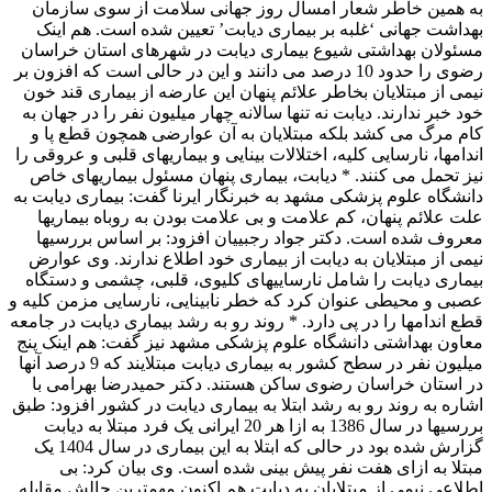
به همین خاطر شعار امسال روز جهانی سلامت از سوی سازمان
بهداشت جهانی ‘غلبه بر بیماری دیابت’ تعیین شده است. هم اینک
مسئولان بهداشتی شیوع بیماری دیابت در شهرهای استان خراسان
رضوی را حدود 10 درصد می دانند و این در حالی است که افزون بر
نیمی از مبتلایان بخاطر علائم پنهان این عارضه از بیماری قند خون
خود خبر ندارند. دیابت نه تنها سالانه چهار میلیون نفر را در جهان به
کام مرگ می کشد بلکه مبتلایان به آن عوارضی همچون قطع پا و
اندامها، نارسایی کلیه، اختلالات بینایی و بیماریهای قلبی و عروقی را
نیز تحمل می کنند. * دیابت، بیماری پنهان مسئول بیماریهای خاص
دانشگاه علوم پزشکی مشهد به خبرنگار ایرنا گفت: بیماری دیابت به
علت علائم پنهان، کم علامت و بی علامت بودن به روباه بیماریها
معروف شده است. دکتر جواد رجبییان افزود: بر اساس بررسیها
نیمی از مبتلایان به دیابت از بیماری خود اطلاع ندارند. وی عوارض
بیماری دیابت را شامل نارساییهای کلیوی، قلبی، چشمی و دستگاه
عصبی و محیطی عنوان کرد که خطر نابینایی، نارسایی مزمن کلیه و
قطع اندامها را در پی دارد. * روند رو به رشد بیماری دیابت در جامعه
معاون بهداشتی دانشگاه علوم پزشکی مشهد نیز گفت: هم اینک پنج
میلیون نفر در سطح کشور به بیماری دیابت مبتلایند که 9 درصد آنها
در استان خراسان رضوی ساکن هستند. دکتر حمیدرضا بهرامی با
اشاره به روند رو به رشد ابتلا به بیماری دیابت در کشور افزود: طبق
بررسیها در سال 1386 به ازا هر 20 ایرانی یک فرد مبتلا به دیابت
گزارش شده بود در حالی که ابتلا به این بیماری در سال 1404 یک
مبتلا به ازای هفت نفر پیش بینی شده است. وی بیان کرد: بی
اطلاعی نیمی از مبتلایان به دیابت هم اکنون مهمترین چالش مقابله