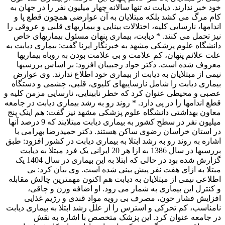
خود خبر ندارند. دیابت نه تنها سالانه چهار میلیون نفر را در جهان به
کام مرگ می کشد بلکه مبتلایان به آن عوارضی همچون قطع پا و
اندامها، نارسایی کلیه، اختلالات بینایی و بیماریهای قلبی و عروقی را
نیز تحمل می کنند. * دیابت، بیماری پنهان مسئول بیماریهای خاص
دانشگاه علوم پزشکی مشهد به خبرنگار ایرنا گفت: بیماری دیابت به
علت علائم پنهان، کم علامت و بی علامت بودن به روباه بیماریها
معروف شده است. دکتر جواد رجبییان افزود: بر اساس بررسیها
نیمی از مبتلایان به دیابت از بیماری خود اطلاع ندارند. وی عوارض
بیماری دیابت را شامل نارساییهای کلیوی، قلبی، چشمی و دستگاه
عصبی و محیطی عنوان کرد که خطر نابینایی، نارسایی مزمن کلیه و
قطع اندامها را در پی دارد. * روند رو به رشد بیماری دیابت در جامعه
معاون بهداشتی دانشگاه علوم پزشکی مشهد نیز گفت: هم اینک پنج
میلیون نفر در سطح کشور به بیماری دیابت مبتلایند که 9 درصد آنها
در استان خراسان رضوی ساکن هستند. دکتر حمیدرضا بهرامی با
اشاره به روند رو به رشد ابتلا به بیماری دیابت در کشور افزود: طبق
بررسیها در سال 1386 به ازا هر 20 ایرانی یک فرد مبتلا به دیابت
گزارش شده بود در حالی که ابتلا به این بیماری در سال 1404 یک
مبتلا به ازای هفت نفر پیش بینی شده است. وی بیان کرد: بی
اطلاعی نیمی از مبتلایان به دیابت هم اکنون مهمترین چالش مقابله
و کنترل این بیماری به شمار می رود. او اضافه وزن و چاقی،
افزایش فشار خون، مصرف بی رویه مواد قندی و رژیم غذایی
نامناسب، کم تحرکی و استرس را از علل رشد ابتلا به بیماری دیابت
در جامعه عنوان کرد. این پزشک متخصص با اشاره به نقش