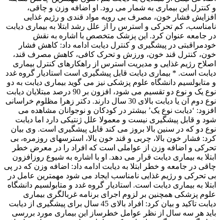
و کنترل این بیماری به شمار می رود. او اضافه وزن و چاقی،
افزایش فشار خون، مصرف بی رویه مواد قندی و رژیم غذایی
نامناسب، کم تحرکی و استرس را از علل رشد ابتلا به بیماری دیابت
در جامعه عنوان کرد. این پزشک متخصص با اشاره به نقش
خودمراقبتی در پیشگیری و کنترل دیابت ادامه داد: کاهش فشار
خون، کنترل قند خون، ورزش و تحرک کافی، کاهش مصرف قند،
اصلاح رژیم غذایی و مدیریت استرس از راهکارهای کنترل بیماری
دیابت است. * بیماری دیابت قابل پیشگیری است استادیار گروه غدد
و متابولسیم دانشگاه علوم پزشکی نیز می گوید بیماری دیابت به دو
نوع یک و نوع دو تقسیم می شود، افزون بر 90 درصد مبتلایان دیابت
نوع دوم آن یا دیابت بالای 30 سال دارند. دکتر زهرا مظلوم خراسانی
افزود: ‘دیابت نوع یک’ بیشتر در کودکان و نوجوانان مشاهده می
شود و قابل پیشگیری نیست و معمولا علل ژنتیکی دارد اما دیابت
نوع دو که در سنین بالا بروز می کند قابل پیشگیری است. وی بیان
کرد: فشار خون بالا، چربی و قند خون بالا، استرسهای روزمره، بی
تحرکی و اضافه وزن از عواملی است که افراد را در معرض خطر
ابتلا به بیماری دیابت قرار می دهد. او با اشاره به شیوع روزافزون
چاقی در جامعه و خطر ابتلا به دیابت ادامه داد: اضافه وزن که در پی
بی تحرکی و رژیم غذایی نامناسب ایجاد می شود مهمترین عامل در
ابتلا به بیماری دیابت است. استادیار گروه غدد و متابولسیم دانشگاه
علوم پزشکی همچنین بر لزوم اجرای برنامه غربالگری بیماری
دیابت تاکید و بیان کرد: افراد بالای 45 سال برای پیشگیری از دیابت
باید هر سه سال از نظر عوامل خطرساز این بیماری مورد بررسی