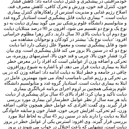
خودمراقبتی در پیشگیری و کنترل دیابت ادامه داد: کاهش فشار
خون، کنترل قند خون، ورزش و تحرک کافی، کاهش مصرف قند،
اصلاح رژیم غذایی و مدیریت استرس از راهکارهای کنترل بیماری
دیابت است. * بیماری دیابت قابل پیشگیری است استادیار گروه غدد
و متابولسیم دانشگاه علوم پزشکی نیز می گوید بیماری دیابت به دو
نوع یک و نوع دو تقسیم می شود، افزون بر 90 درصد مبتلایان دیابت
نوع دوم آن یا دیابت بالای 30 سال دارند. دکتر زهرا مظلوم خراسانی
افزود: ‘دیابت نوع یک’ بیشتر در کودکان و نوجوانان مشاهده می
شود و قابل پیشگیری نیست و معمولا علل ژنتیکی دارد اما دیابت
نوع دو که در سنین بالا بروز می کند قابل پیشگیری است. وی بیان
کرد: فشار خون بالا، چربی و قند خون بالا، استرسهای روزمره، بی
تحرکی و اضافه وزن از عواملی است که افراد را در معرض خطر
ابتلا به بیماری دیابت قرار می دهد. او با اشاره به شیوع روزافزون
چاقی در جامعه و خطر ابتلا به دیابت ادامه داد: اضافه وزن که در پی
بی تحرکی و رژیم غذایی نامناسب ایجاد می شود مهمترین عامل در
ابتلا به بیماری دیابت است. استادیار گروه غدد و متابولسیم دانشگاه
علوم پزشکی همچنین بر لزوم اجرای برنامه غربالگری بیماری
دیابت تاکید و بیان کرد: افراد بالای 45 سال برای پیشگیری از دیابت
باید هر سه سال از نظر عوامل خطرساز این بیماری مورد بررسی
قرار گیرند. وی گفت: افرادی که عوامل خطر همچون چاقی، اضافه
وزن، کم تحرکی، افزایش چربی خون، فشار خون و سابقه خانوادگی
ابتلا به دیابت را دارند باید در سنین زیر 45 سال به لحاظ ابتلا مورد
بررسی قرار گیرند. وی افزود: استرس یکی از عوامل خطر در بروز
دیابت است، تنشهایی که باعث اختلال در خواب می شوند در بروز