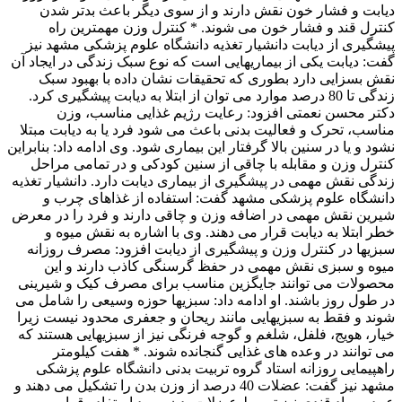
دیابت و فشار خون نقش دارند و از سوی دیگر باعث بدتر شدن
کنترل قند و فشار خون می شوند. * کنترل وزن مهمترین راه
پیشگیری از دیابت دانشیار تغذیه دانشگاه علوم پزشکی مشهد نیز
گفت: دیابت یکی از بیماریهایی است که نوع سبک زندگی در ایجاد آن
نقش بسزایی دارد بطوری که تحقیقات نشان داده با بهبود سبک
زندگی تا 80 درصد موارد می توان از ابتلا به دیابت پیشگیری کرد.
دکتر محسن نعمتی افزود: رعایت رژیم غذایی مناسب، وزن
مناسب، تحرک و فعالیت بدنی باعث می شود فرد یا به دیابت مبتلا
نشود و یا در سنین بالا گرفتار این بیماری شود. وی ادامه داد: بنابراین
کنترل وزن و مقابله با چاقی از سنین کودکی و در تمامی مراحل
زندگی نقش مهمی در پیشگیری از بیماری دیابت دارد. دانشیار تغذیه
دانشگاه علوم پزشکی مشهد گفت: استفاده از غذاهای چرب و
شیرین نقش مهمی در اضافه وزن و چاقی دارند و فرد را در معرض
خطر ابتلا به دیابت قرار می دهند. وی با اشاره به نقش میوه و
سبزیها در کنترل وزن و پیشگیری از دیابت افزود: مصرف روزانه
میوه و سبزی نقش مهمی در حفظ گرسنگی کاذب دارند و این
محصولات می توانند جایگزین مناسب برای مصرف کیک و شیرینی
در طول روز باشند. او ادامه داد: سبزیها حوزه وسیعی را شامل می
شوند و فقط به سبزیهایی مانند ریحان و جعفری محدود نیست زیرا
خیار، هویج، فلفل، شلغم و گوجه فرنگی نیز از سبزیهایی هستند که
می توانند در وعده های غذایی گنجانده شوند. * هفت کیلومتر
راهپیمایی روزانه استاد گروه تربیت بدنی دانشگاه علوم پزشکی
مشهد نیز گفت: عضلات 40 درصد از وزن بدن را تشکیل می دهند و