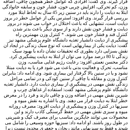
قرار گیرند. وی گفت: افرادی که عوامل خطر همچون چاقی، اضافه
وزن، کم تحرکی، افزایش چربی خون، فشار خون و سابقه خانوادگی
ابتلا به دیابت را دارند باید در سنین زیر 45 سال به لحاظ ابتلا مورد
بررسی قرار گیرند. وی افزود: استرس یکی از عوامل خطر در بروز
دیابت است، تنشهایی که باعث اختلال در خواب می شوند در بروز
دیابت و فشار خون نقش دارند و از سوی دیگر باعث بدتر شدن
کنترل قند و فشار خون می شوند. * کنترل وزن مهمترین راه
پیشگیری از دیابت دانشیار تغذیه دانشگاه علوم پزشکی مشهد نیز
گفت: دیابت یکی از بیماریهایی است که نوع سبک زندگی در ایجاد آن
نقش بسزایی دارد بطوری که تحقیقات نشان داده با بهبود سبک
زندگی تا 80 درصد موارد می توان از ابتلا به دیابت پیشگیری کرد.
دکتر محسن نعمتی افزود: رعایت رژیم غذایی مناسب، وزن
مناسب، تحرک و فعالیت بدنی باعث می شود فرد یا به دیابت مبتلا
نشود و یا در سنین بالا گرفتار این بیماری شود. وی ادامه داد: بنابراین
کنترل وزن و مقابله با چاقی از سنین کودکی و در تمامی مراحل
زندگی نقش مهمی در پیشگیری از بیماری دیابت دارد. دانشیار تغذیه
دانشگاه علوم پزشکی مشهد گفت: استفاده از غذاهای چرب و
شیرین نقش مهمی در اضافه وزن و چاقی دارند و فرد را در معرض
خطر ابتلا به دیابت قرار می دهند. وی با اشاره به نقش میوه و
سبزیها در کنترل وزن و پیشگیری از دیابت افزود: مصرف روزانه
میوه و سبزی نقش مهمی در حفظ گرسنگی کاذب دارند و این
محصولات می توانند جایگزین مناسب برای مصرف کیک و شیرینی
در طول روز باشند. او ادامه داد: سبزیها حوزه وسیعی را شامل می
شوند و فقط به سبزیهایی مانند ریحان و جعفری محدود نیست زیرا