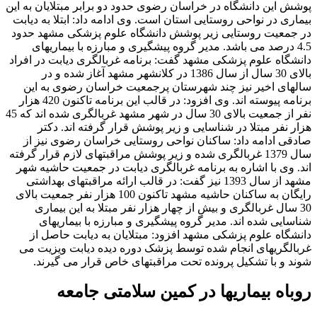
پوشش این دانشگاه در خراسان رضوی حدود دو برابر مبتلایان به این
بیماری در نواحی روستایی استان است. وی ادامه داد: ابتلا به دیابت
در جمعیت روستایی زیر پوشش دانشگاه علوم پزشکی مشهد حدود
4.5 درصد می باشد. مدیر گروه پیشگیری و مبارزه با بیماریهای
دانشگاه علوم پزشکی مشهد گفت: برنامه غربالگری دیابت در افراد
بالای 30 سال از سال 1386 در کلانشهر مشهد آغاز شده و در
سالهای اخیر نیز چند شهرستان پرجمعیت خراسان رضوی به این
برنامه پیوسته اند. وی افزود: در قالب این برنامه تاکنون 420 هزار
نفر از جمعیت بالای 30 سال در شهر مشهد غربالگری شده اند که 45
هزار نفر مبتلا در شناسایی و زیر پوشش قرار گرفته اند. دکتر
صادقی ادامه داد: ساکنان نواحی روستایی خراسان رضوی نیز از
سال 1379 غربالگری شده و زیر پوشش مراقبتهای لازم قرار گرفته
اند. وی با اشاره به برنامه غربالگری دیابت در جمعیت حاشیه شهر
مشهد از سال 1393 نیز گفت: در قالب ارائه مراقبتهای بهداشتی
رایگان به ساکنان حاشیه مشهد تاکنون 100 هزار نفر جمعیت بالای
30 سال غربالگری و بیش از چهار هزار نفر مبتلا به این بیماری
شناسایی شده اند. مدیر گروه پیشگیری و مبارزه با بیماریهای
دانشگاه علوم پزشکی مشهد افزود: مبتلایان به دیابت حاصل از
غربالگریهای انجام شده توسط پزشک دوره دیده دیابت ویزیت می
شوند و با تشکیل پرونده تحت مراقبتهای خاص قرار می گیرند.
روباه بیماریها در کمین سلامتی جامعه