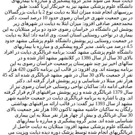
دیابت مبتلا می شوند مدیر گروه پیشگیری و مبارزه با بیماریهای
دانشگاه علوم پزشکی مشهد نیز به خبرنگار ایرنا گفت: طبق
بررسیهای انجام شده میزان ابتلا به دیابت نوع 2 یا دیابت بزرگسالان
در بین جمعیت شهری خراسان رضوی حدود 10 درصد است. دکتر
محمدجعفر صادقی افزود: میزان ابتلا به دیابت در شهرهای زیر
پوشش این دانشگاه در خراسان رضوی حدود دو برابر مبتلایان به این
بیماری در نواحی روستایی استان است. وی ادامه داد: ابتلا به دیابت
در جمعیت روستایی زیر پوشش دانشگاه علوم پزشکی مشهد حدود
4.5 درصد می باشد. مدیر گروه پیشگیری و مبارزه با بیماریهای
دانشگاه علوم پزشکی مشهد گفت: برنامه غربالگری دیابت در افراد
بالای 30 سال از سال 1386 در کلانشهر مشهد آغاز شده و در
سالهای اخیر نیز چند شهرستان پرجمعیت خراسان رضوی به این
برنامه پیوسته اند. وی افزود: در قالب این برنامه تاکنون 420 هزار
نفر از جمعیت بالای 30 سال در شهر مشهد غربالگری شده اند که 45
هزار نفر مبتلا در شناسایی و زیر پوشش قرار گرفته اند. دکتر
صادقی ادامه داد: ساکنان نواحی روستایی خراسان رضوی نیز از
سال 1379 غربالگری شده و زیر پوشش مراقبتهای لازم قرار گرفته
اند. وی با اشاره به برنامه غربالگری دیابت در جمعیت حاشیه شهر
مشهد از سال 1393 نیز گفت: در قالب ارائه مراقبتهای بهداشتی
رایگان به ساکنان حاشیه مشهد تاکنون 100 هزار نفر جمعیت بالای
30 سال غربالگری و بیش از چهار هزار نفر مبتلا به این بیماری
شناسایی شده اند. مدیر گروه پیشگیری و مبارزه با بیماریهای
دانشگاه علوم پزشکی مشهد افزود: مبتلایان به دیابت حاصل از
غربالگریهای انجام شده توسط پزشک دوره دیده دیابت ویزیت می