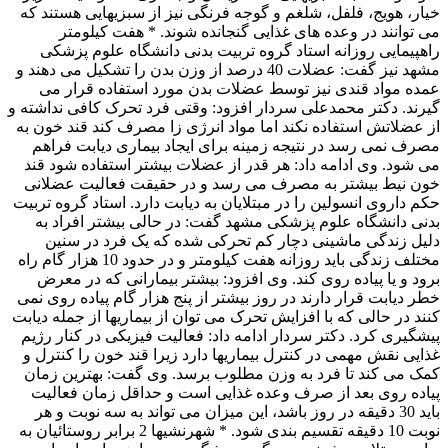
خیار، هویج، فلفل، شلغم و گوجه فرنگی نیز از سبزیهایی هستند که
می توانند در وعده های غذایی گنجانده شوند. * هفت کیلومتر
راهپیمایی روزانه استاد گروه تربیت بدنی دانشگاه علوم پزشکی
مشهد نیز گفت: عضلات 40 درصد از وزن بدن را تشکیل می دهند و
عمده مواد قندی نیز توسط عضلات بدن مورد استفاده قرار می
گیرند. دکتر محمدعلی سردار افزود: وقتی فرد تحرک کافی نداشته و
از عضلاتش استفاده نکند اما مواد انرژی زا مصرف کند قند خون به
مصرف نمی رسد در نتیجه زمینه برای ایجاد بیماری دیابت فراهم
می شود. وی ادامه داد: هر قدر از عضلات بیشتر استفاده شود قند
خون نیط بیشتر به مصرف می رسد و در حقیقت فعالیت عضلانی
حکم داروی انسولین را در مبتلایان به دیابت دارد. استاد گروه تربیت
بدنی دانشگاه علوم پزشکی مشهد گفت: در حالی بیشتر افراد به
دلیل زندگی ماشینی دچار کم تحرکی شده که یک فرد در سنین
مختلف زندگی باید روزانه هفت کیلومتر و در حدود 10 هزار گام راه
برود و یا پیاده روی کند. وی افزود: بیشتر بیمارانی که در معرض
خطر دیابت قرار دارند در روز بیشتر از پنج هزار گام پیاده روی نمی
کنند در حالی که با افزایش تحرک می توان از بیماریها از جمله دیابت
پیشگیری کرد. دکتر سردار ادامه داد: فعالیت فیزیکی در کنار رژیم
غذایی نقش مهمی در کنترل بیماریها دارد زیرا قند خون را کنترل و
کمک می کند تا فرد به وزن مطلوب برسد. وی گفت: بهترین زمان
پیاده روی بعد از صرف وعده غذایی است و حداقل زمان فعالیت
باید 30 دقیقه در روز باشد، این میزان می تواند به سه نوبت و هر
نوبت 10 دقیقه تقسیم بندی شود. * شهرنشیها 2 برابر روستائیان به