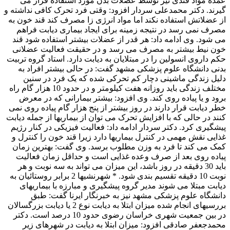
عمده مواد قندی نیز توسط عضلات بدن مورد استفاده قرار می
گیرند. دکتر محمدعلی سردار افزود: وقتی فرد تحرک کافی نداشته و
از عضلاتش استفاده نکند اما مواد انرژی زا مصرف کند قند خون به
مصرف نمی رسد در نتیجه زمینه برای ایجاد بیماری دیابت فراهم
می شود. وی ادامه داد: هر قدر از عضلات بیشتر استفاده شود قند
خون نیط بیشتر به مصرف می رسد و در حقیقت فعالیت عضلانی
حکم داروی انسولین را در مبتلایان به دیابت دارد. استاد گروه تربیت
بدنی دانشگاه علوم پزشکی مشهد گفت: در حالی بیشتر افراد به
دلیل زندگی ماشینی دچار کم تحرکی شده که یک فرد در سنین
مختلف زندگی باید روزانه هفت کیلومتر و در حدود 10 هزار گام راه
برود و یا پیاده روی کند. وی افزود: بیشتر بیمارانی که در معرض
خطر دیابت قرار دارند در روز بیشتر از پنج هزار گام پیاده روی نمی
کنند در حالی که با افزایش تحرک می توان از بیماریها از جمله دیابت
پیشگیری کرد. دکتر سردار ادامه داد: فعالیت فیزیکی در کنار رژیم
غذایی نقش مهمی در کنترل بیماریها دارد زیرا قند خون را کنترل و
کمک می کند تا فرد به وزن مطلوب برسد. وی گفت: بهترین زمان
پیاده روی بعد از صرف وعده غذایی است و حداقل زمان فعالیت
باید 30 دقیقه در روز باشد، این میزان می تواند به سه نوبت و هر
نوبت 10 دقیقه تقسیم بندی شود. * شهرنشیها 2 برابر روستائیان به
دیابت مبتلا می شوند مدیر گروه پیشگیری و مبارزه با بیماریهای
دانشگاه علوم پزشکی مشهد نیز به خبرنگار ایرنا گفت: طبق
بررسیهای انجام شده میزان ابتلا به دیابت نوع 2 یا دیابت بزرگسالان
در بین جمعیت شهری خراسان رضوی حدود 10 درصد است. دکتر
محمدجعفر صادقی افزود: میزان ابتلا به دیابت در شهرهای زیر