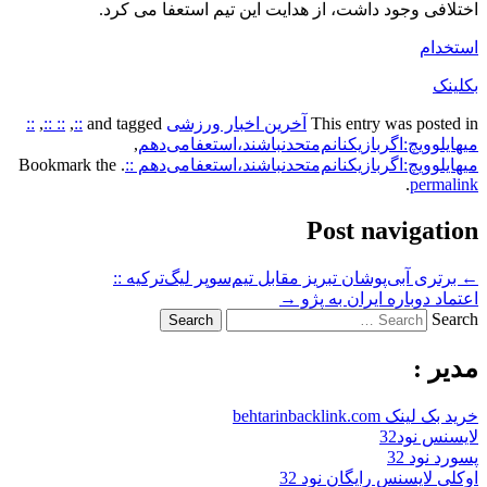
فی وجود داشت، از هدایت این ‏تیم استعفا می کرد.‏
دام
ک
This entry was post
آخرین اخبار ورزشی
and tagged
::
,
:: ::
,
::
لوویچ:اگر‌بازیکنانم‌متحدنباشند،استعفامی‌دهم
,
لوویچ:اگر‌بازیکنانم‌متحدنباشند،استعفامی‌دهم ::
. Bookmark the
.
perm
Post navigat
ری آبی‌پوشان تبریز مقابل تیم‌سوپر لیگ‌ترکیه ::
د دوباره ایران به پژو
→
S
ر :
ک behtarinbacklink.com
س نود32
نود 32
 لایسنس رایگان نود 32