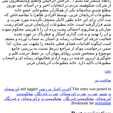
رابطه منتشر شد:بسم ا…الرحمن الرحیمن والقلم ومایسطرون پس
از شرکت شکوهمند مردم در انتخابات اخیر و در آستانه عید نوروز
مطلع شدیم متاسفانه یکی از همکاران مطبوعاتی عضو خانه
مطبوعات آذربایجان غربی، توسط افرادی ظاهرا با مقاصدخاص که
نیت آنان برای این خانه بطور کامل مسجل نگردیده مورد ضرب و
شتم قرارگرفته است. خانه مطبوعات آذربایجان غربی اقدام زشت
ضاربان و سناریوی احتمالی پشت پرده آن را با هرنیتی محکوم نموده
و آن را تهدید و بدعت گذاری آشکار و خطرناک در جهت تحدید
فعالیت حرفه ای اصحاب رسانه ی استان به حساب آورده و معتقد
است اینگونه اقدامات فضای فعلی جامعه را ملتهب می سازد. لذا
ضمن درخواست موکد از مراجع ذیربط نسبت به بررسی جامع
موضوع و مشخص شدن زوایای پنهان آن، بر حفظ حرمت قلم و
جلوگیری ازبروز خدشه در روند آزادی فعالیتهای رسانه ای و اصحاب
مطبوعات تاکید دارد. خانه مطبوعات آذربایجان غربی
cars
ساخت بنر
This entry was posted in
آخرین اخبار ورزشی
and tagged
اورمیه‌ای
و
,
شتم
,
ضرب
,
ضرب اورمیه‌ای
,
ضرب خبرنگار
,
محکومیت
اورمیه‌ای
,
محکومیت خبرنگار
,
محکومیت و
,
و اورمیه‌ای
,
و خبرنگار
.
.
Bookmark the
permalink