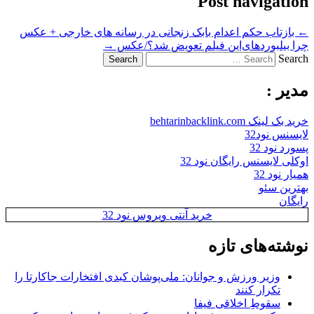
Post navigation
←
بازتاب حکم اعدام بابک زنجانی در رسانه های خارجی + عکس
چرا بیلبوردهای‌این فیلم تعویض شد؟/عکس
→
Search
مدیر :
خرید بک لینک behtarinbacklink.com
لایسنس نود32
پسورد نود 32
اوکلی لایسنس رایگان نود 32
همیار نود 32
بهترین سئو
رایگان
خرید آنتی ویروس نود 32
نوشته‌های تازه
وزیر ورزش و جوانان: ملی‌پوشان کبدی افتخارات جاکارتا را
تکرار کنند
سقوطِ اخلاقی فیفا