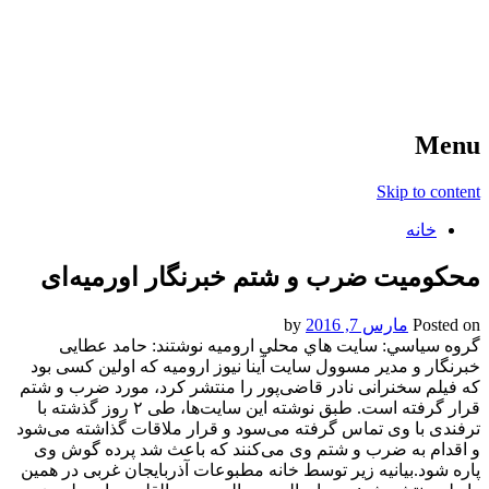
آخرین اخبار ورزشی
خبر
Menu
Skip to content
خانه
محکومیت ضرب و شتم خبرنگار اورمیه‌ای
Posted on
مارس 7, 2016
by
گروه سياسي: سايت هاي محلي اروميه نوشتند: حامد عطایی
خبرنگار و مدیر مسوول سایت آینا نیوز ارومیه كه اولین کسی بود
که فیلم سخنرانی نادر قاضی‌پور را منتشر کرد، مورد ضرب و شتم
قرار گرفته است. طبق نوشته اين سايت‌ها، طی ۲ روز گذشته با
ترفندی با وی تماس گرفته می‌سود و قرار ملاقات گذاشته می‌شود
و اقدام به ضرب و شتم وی می‌کنند كه باعث شد پرده گوش وی
پاره شود.بیانیه زير توسط خانه مطبوعات آذربایجان غربی در همين