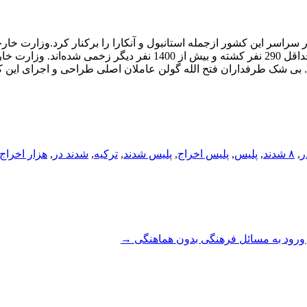
لام کرد که دولت 8 هزار نیروی پلیس در سراسر این کشور ازجمله استانبول و آنکارا را برکنار کرد.وزارت 
روز یکشنبه اعلام کرد: در جریان کودتای نافرجام اخیر در این کشور حداقل 290 نفر کشته و بیش از 1400 نفر دیگر زخ
بیش از 100 نفر از کودتاچیان هستند. بی شک طرفداران فتح الله گولن عاملان اصلی طراحی و اجرای این 
,
۸ شدند
,
پلیس
,
پلیس اخراج
,
پلیس شدند
,
ترکیه
,
شدند در
,
هزار اخراج
 و ورود به مسائل فرهنگی بدون هماهنگی
→