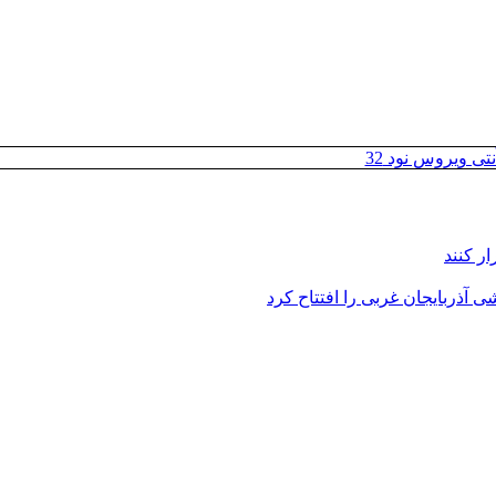
تی ویروس نود 32
ر کنند
 آذربایجان غربی را افتتاح کرد