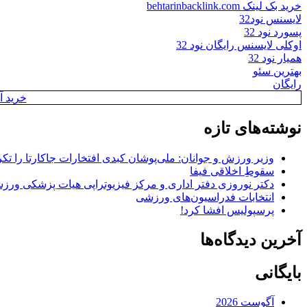
خرید بک لینک behtarinbacklink.com
لایسنس نود32
پسورد نود 32
اوکلی لایسنس رایگان نود 32
همیار نود 32
بهترین سئو
رایگان
خرید آن
نوشته‌های تازه
وزیر ورزش و جوانان: ملی‌پوشان کبدی افتخارات جاکارتا را تکرا
سقوطِ اخلاقی فیفا
دکتر نوروزی دفتر اداری و مرکز فیزیوتراپی هیات پزشکی ورزشی
انتخابات فدراسیون‌های ورزشی
پرسپولیس افشا کرد!
آخرین دیدگاه‌ها
بایگانی
آگوست 2026