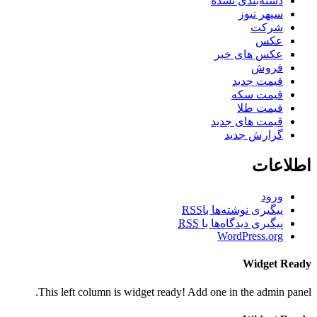
دسته‌بندی نشده
سپهر نیوز
شرکت
عکس
عکس های خبر
فروش
قیمت جدید
قیمت سکه
قیمت طلا
قیمت های جدید
گزارش جدید
اطلاعات
ورود
پیگیری نوشته‌ها با
RSS
پیگیری دیدگاه‌ها با
RSS
WordPress.org
Widget Ready
This left column is widget ready! Add one in the admin panel.