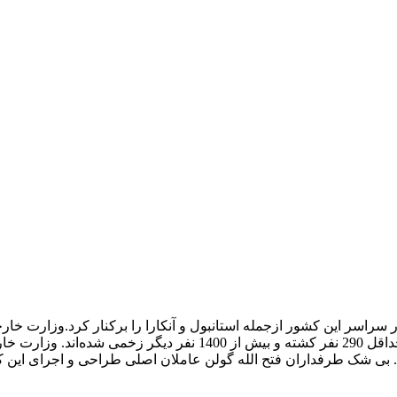
لام کرد که دولت 8 هزار نیروی پلیس در سراسر این کشور ازجمله استانبول و آنکارا را برکنار کرد.وزارت 
روز یکشنبه اعلام کرد: در جریان کودتای نافرجام اخیر در این کشور حداقل 290 نفر کشته و بیش از 1400 نفر دیگر زخ
بیش از 100 نفر از کودتاچیان هستند. بی شک طرفداران فتح الله گولن عاملان اصلی طراحی و اجرای این 