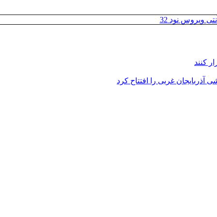
تی ویروس نود 32
ر کنند
 آذربایجان غربی را افتتاح کرد