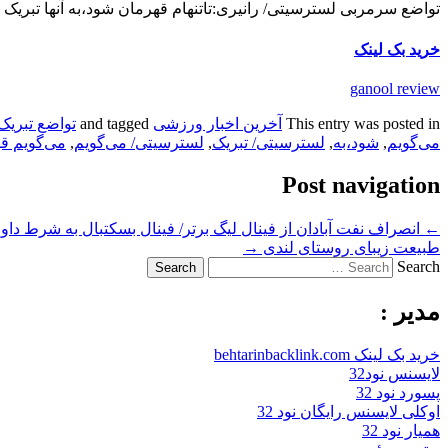
تواضع سرمربی لسترسیتی/ رانیری:تاتنهام قهرمان شود،به آنها تبریک 
خرید بک لینک
ganool review
This entry was posted in
آخرین اخبار ورزشی
and tagged
تواضع تبریک
می‌گویم
,
شود،به
,
لسترسیتی/ تبریک
,
لسترسیتی/ می‌گویم
,
می‌گویم ق
Post navigation
←
انصراف نفت آبادان از فینال لیگ برتر/ فینال بسکتبال به شرط دا
طبیعت زیبای روستای لندی
→
Search
مدیر :
خرید بک لینک behtarinbacklink.com
لایسنس نود32
پسورد نود 32
اوکلی لایسنس رایگان نود 32
همیار نود 32