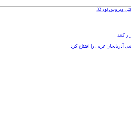
تی ویروس نود 32
ر کنند
 آذربایجان غربی را افتتاح کرد