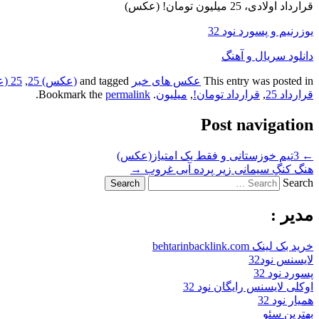
قرارداد اولادی، 25 میلیون تومان! (عکس)
یوزرنیم و پسورد نود 32
دانلود سریال و آهنگ
This entry was posted in
عکس های خبر
and tagged
(عکس) 25
,
25 (عکس)
قرارداد 25
,
قرارداد تومان!
,
میلیون
. Bookmark the
permalink
.
Post navigation
←
3تیم خوزستانی و فقط یک امتیاز(عکس)
هنگ کنگِ سیمانی زیر پرده آبی غروب
→
Search
مدیر :
خرید بک لینک behtarinbacklink.com
لایسنس نود32
پسورد نود 32
اوکلی لایسنس رایگان نود 32
همیار نود 32
بهترین سئو