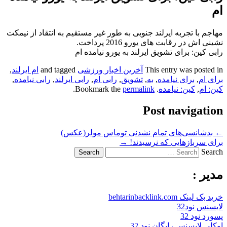
ام
مهاجم با تجربه ایرلند جنوبی به طور غیر مستقیم به انتقاد از نیمکت
نشینی اش در رقابت های یورو 2016 پرداخت.
رابی کین: برای تشویق ایرلند به یورو نیامده ام
This entry was posted in
آخرین اخبار ورزشی
and tagged
ام ایرلند
,
برای ام
,
برای نیامده
,
به
,
تشویق
,
رابی ام
,
رابی ایرلند
,
رابی نیامده
,
کین: ام
,
کین: نیامده
. Bookmark the
permalink
.
Post navigation
←
بدشانسی‌های تمام نشدنی توماس مولر(عکس)
برای سربازهایی که نرسیدند!
→
Search
مدیر :
خرید بک لینک behtarinbacklink.com
لایسنس نود32
پسورد نود 32
اوکلی لایسنس رایگان نود 32