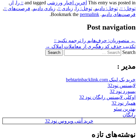
This entry was posted in
آخرین اخبار ورزشی
and tagged
:: را
,
از
,
توخل: ::
,
توخل: دادیم
,
توخل: را
,
زیادی ::
,
زیادی دادیم
,
فرصت‌های ::
,
فرصت‌های دادیم
. Bookmark the
permalink
.
Post navigation
←
منصوریان: حرف‌هایم را ترجمه نکنید ::
تکذیب حذف کد رهگیری از معاملات املاک
→
Search
مدیر :
خرید بک لینک behtarinbacklink.com
لایسنس نود32
پسورد نود 32
اوکلی لایسنس رایگان نود 32
همیار نود 32
بهترین سئو
رایگان
خرید آنتی ویروس نود 32
نوشته‌های تازه